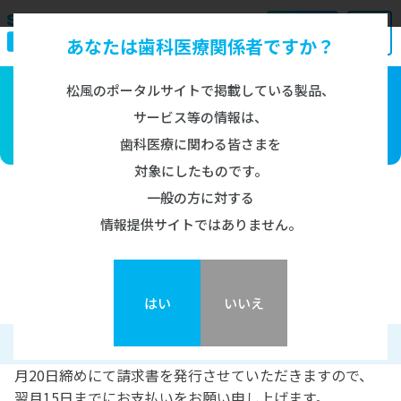
あなたは歯科医療関係者ですか？
お問い合わせ
Search
松風のポータルサイトで掲載している製品、
Information
サービス等の情報は、
製品情報
インフォメーション
歯科医療に関わる皆さまを
対象にしたものです。
ブラケット
トップ
インフォメーション
お支払いについて
FAQ
一般の方に対する
情報提供サイトではありません。
チューブ/バンド
その他
インフォメーション
お支払いについて
ワイヤー
はい
いいえ
ニュース・お知らせ
①請求書によるお支払い
消耗品
月20日締めにて請求書を発行させていただきますので、
翌月15日までにお支払いをお願い申し上げます。