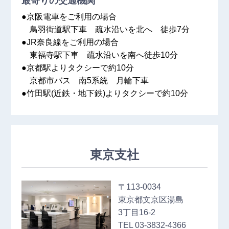
最寄りの交通機関
●京阪電車をご利用の場合
鳥羽街道駅下車 疏水沿いを北へ 徒歩7分
●JR奈良線をご利用の場合
東福寺駅下車 疏水沿いを南へ徒歩10分
●京都駅よりタクシーで約10分
京都市バス 南5系統 月輪下車
●竹田駅(近鉄・地下鉄)よりタクシーで約10分
東京支社
〒113‐0034
東京都文京区湯島
3丁目16‐2
TEL 03‐3832‐4366