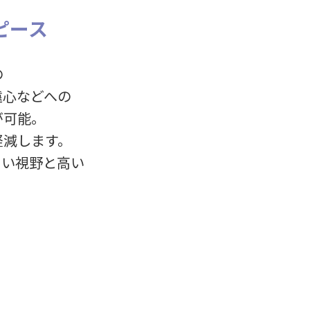
ピース
の
遠心などへの
が可能。
軽減します。
るい視野と高い