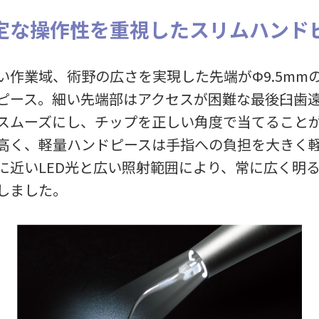
定な操作性を重視したスリムハンド
い作業域、術野の広さを実現した先端がΦ9.5mm
ピース。細い先端部はアクセスが困難な最後臼歯
スムーズにし、チップを正しい角度で当てること
高く、軽量ハンドピースは手指への負担を大きく
に近いLED光と広い照射範囲により、常に広く明
しました。