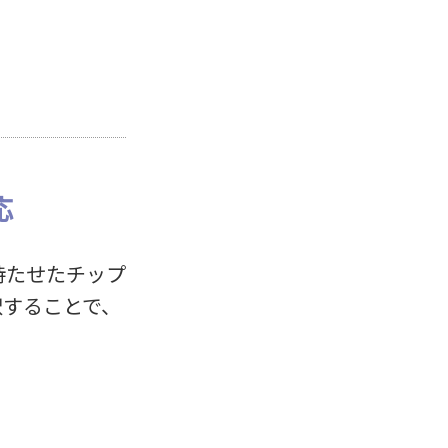
応
持たせたチップ
択することで、