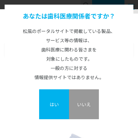
お問い合わせ
あなたは歯科医療関係者ですか？
Product Information
製品情報
松風のポータルサイトで掲載している製品、
サービス等の情報は、
歯科医療に関わる皆さまを
製品情報
MENU
対象にしたものです。
CAD/CAM製品
松風技工用カーバイドバー アジャストカーバ PB
一般の方に対する
CAD/CAM機器
人工歯
情報提供サイトではありません。
カタログ・説明書・資料
概要
GO2Dental
硬質レジン歯
CAD/CAM材料
陶材
TRIOSシリーズ
エンデュラ（前歯/臼歯）
ジルコニアZRシリーズ
金属調整用
オールセラミックス陶材
レジン歯
印象材
3Dプリンターシステム
はい
いいえ
松風技工用カーバイドバー アジャストカーバ PB
松風S-WAVEスキャナーシリーズ
ベラシア SA （前歯/臼歯）
ハイブリッドレジンHCシリーズ
ヴィンテージ ZR
松風リアルクラウン前歯
カーラプリント シリーズ
印象材（診療用）
金属焼付用陶材
セメント・プライマー・仮封材
陶歯
DWXシリーズ/MD-500S
NC ベラシア（前歯/臼歯）
その他レジン
ヴィンテージ LD
レジン前歯
UltraCraft A2D HD
グランブルー EX
ヴィンテージ MP
ベラシア SA ポーセレン（前歯/臼歯）
接着性レジンセメント
印象材（技工用）
歯科用レジン（診療用）
関連製品
熱可塑性レジン歯
オストロマットシリーズ
バイオリンガ
松風ディスクワックス
ヴィンテージ LD プレス