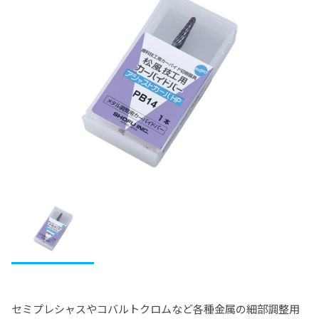
松風レジン臼歯
IMD-S
ファインチェッカー
ヴィンテージ ハロー
ビューティリンクSA
デュプリゲル
ヴィンテージ アートシリーズ
レジン（診療用）
ベラシア SA フルアーチ
前処理材(プライマー)
歯冠用硬質レジン
関連製品
テンポラリークラウン用シェル
集塵機
エンデュラ ゼロ臼歯
ヴィンテージ PRIME プレス
松風バイオエースレジン歯 20°臼歯
ディーマ プリントシリーズインク
デントシリコーン アクア
レジセムEX
松風ラボシリコーン
希釈液・分離液・その他
ビューティシーラント
各種前処理材
CDスペーサー
歯冠用硬質レジン
ボンディング材
常温重合レジン/床用レジン
松風シェルクラウン SA
合着用セメント
S-WAVEプリントシリーズインク(IMD-S対応)
ジルデフィットシリーズ
ビューティセム べニア
デュプリコーン
ヴィンテージシリーズシェードガイド
PRGスーパーフィックス
CDフラスコ
セラマージュ デュオ
PRリペアキット
ハイ-ボンド レジグラス
常温重合レジン
関連製品
ワックス
エッチング/歯面コンディショナー
裏層用セメント
S-WAVEプリントシリーズインク(UltraCraft A2D HD対
筆等作業用具
充填用コンポジットレジン
CDマルチコート
セラマージュ デュオ オペーク
フルオロボンド シェイクワン
ハイ-ボンド グラスアイオノマーCX
プロビナイスシリーズ
ライトフィルセップ
応)
松風エッチャント
インレーワックス
松風ベースセメント （ピンク）
義歯床用レジン
研削・研磨材
関連製品
仮着・仮封材
支台築造用レジン
松風咬合紙
セラマージュ アップ
セラレジンボンド
ハイ-ボンド カルボセメント
常温重合レジン関連製品
リテンションビーズ 150/ビーズペン
関連製品
松風エナメルコンディショナー
松風カラーワックス
松風ベースセメント ホワイト
フィットレジン
ダイヤモンド研削材
MiCDインスツルメント キット
鋳造床維持装置用ワックス
仮着・仮封材
印象トレー用レジン
充填用セメント
歯面コーティング材
SUシリーズ
ソリデックス ハーデュラ
フルオロボンドⅡ
ハイ-ボンド カルボプラス
レジングレーズ
松風ブルーインレーワックス
松風ベースセメント デンティン色
松風アーバン
ダイヤモンド研削材FG
エースクラップインスツルメント
松風ステップルシートワックス
松風トレーレジンⅡ
カーバイドバー
試適・実習用ワックス
グラスアイオノマー FX-LC
粘膜調整材・機能印象材
関連製品
寒天印象材用シリンジ
ソリデックス
ビューティボンド Xtreme
スーパーセメント
ライトアート
松風レッドインレーワックス
松風ポアーレジン
ダイヤモンド研削材HP・CA
ペーパーパッド
松風ラインワックス
松風トレーレジン
ジェットカーバイドバーHP
カラートーニングワックス
グラスアイオノマー FX ウルトラ
松風ティッシュコンディショナーⅡ
カーボランダム研削材
その他ワックス
松風ココアバター
分離材・剥離液等
セラマージュシリーズ関連材料
筆・ブラシ類
松風マイティワックス
義歯床用レジン関連製品
ブラシ類
松風ワックスパターン
ジェットカーバイドバー FG
松風歯冠色ワックス
松風ハイ-ボンド グラスアイオノマー-Ｆ（充填用）
松風ティッシュコンディショナーⅡ ソフト
松風カーボランダムポイント HP・CA・FG
松風イエローワックス
松風バニッシュ
アルミナ質研削材
ワックス関連製品
ソリデックスシリーズ関連材料
ディッシュ類
ジェットカーバイドバーFG“ショートシャンク”
松風ティッシュコンディショナー プライマー
松風カーボランダムポイント ハード HP
松風ビーディングワックス
アクアセップ
松風ホワイトポイント
ナイスフィット
ゴム製研磨材
松風技工用カーバイドバーシリーズ
松風デンチャーライナー
松風カーボランダムポイント ファイン
松風ピンワックス
スパチュラ・充填器具等
松風ピンクポイント
その他関連製品
グロスマスターZR
研磨ペースト・コンパウンド
松風カーボランダムホイール
松風ダイカラーワックス
セミプレシャスやコバルトクロムなど各種金属の細部調整用
松風ブラウンポイント
松風ジルコニア研磨キット
プレサージュ