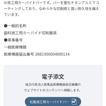
研磨バフ・ブラシ・カップ
の技工用カーバイドバーです。バーを窒化チタンアルミでコ
松風ヒートレスホイール
松風セラモメタルポイント
セラマスター コース
ーティングしており、なめらかな切削感と高い耐久性を備え
PRG プロケアジェル α
松風フェルトホイール
バースタンド
松風チップレスホイール
ています。
松風カッティングホイール
セラマスター
松風ラッピングペースト
松風スーパースナップ リボーン
FG用スタンド
その他研磨材・ストリップス・ドレッサー
松風カッティングディスク Gメッシュ
●一般的名称
松風ビッグシリコンポイント
PRGコンポグロス キット
松風スーパースナップ バフディスク
バーステーションⅡ
ダイヤモンドドレッサー
歯科技工用カーバイド切削器具
松風カッティングディスク
石こう・埋没材
シリコンワングロス
ダイレクトダイヤペースト キット
松風ピボットブラシ
●薬事番号
アルミバーブロック
ダイヤモンドストリップス
石こう、埋没材
金属
プレサージュポイント
デュラポリッシュ ダイヤ
一般医療機器
松風ピボットブラシ SC
ステンレスバークリップ
松風ポリストリップス
石こう
医療機器届出番号 26B1X00004000134
コンポマスター
鋳造用合金
耐火模型材
根管治療用器材
デュラポリッシュ
メルサージュ プロフェッショナルケアシリーズ
セラマージュ研磨キット
埋没材
コバリオンEX
松風ラバーカップ
ラミナ ベストⅡ
ファイル(電動式)
ジルグロス
陶材焼付用合金
歯科用模型
石こう、埋没材関連製品
マンドレル類
松風デントニッケル
シリコンポイント・スティック・ホイール・カップ
CDインベストメント
Mtwoファイル
コバルタンMB
メルサージュ プロフェッショナルケアシリーズ
松風フィッティングライナー バイオ
ADEMシステム
電子添文
ファイル(手用)
診療用器具・機械
関連製品
チタン100
ROTATE NiTiファイル(エンジン用)
ユニメタル EZ
スーパーメルト
ファントム標準セットA
松風Kファイル
メロットメタル
PMTC/歯面清掃器/超音波スケーラー
独立行政法人医薬品医療機器総合機構の
実習模型
技工用器具・機械
リーマー
ウェブサイトのコンテンツへ移動します。
ヘラニウムレーザー
金・パラジウム合金
モデルコート
マネキンセットA
松風Hファイル
ソルダー
メルサージュ エピック S
実習模型STD28F-UPLA/STD32F-UPLA
松風Kリーマー
咬合器
双眼ルーペ
ホワイトニング
補綴物模型
ペーストキャリア
金合金
金・パラジウム・銀合金
松風技工用カーバイドバー
ニューエンドKファイル
その他関連製品
メルサージュ エピック 2in1 NEO
実習模型STD28F-HDLA/STD32F-HDLA
ニューエンドKリーマー
プロアーチシリーズ
オラスコープティックルーペ TTL2.5
有歯顎補綴物模型
ホワイトニング材
松風ペーストキャリア(CA用)
各種トレー成型器
衛生器材
デジタルカメラ・口腔内撮影用器具