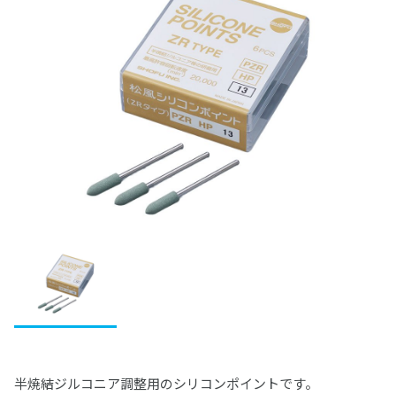
松風レジン臼歯
IMD-S
ファインチェッカー
ヴィンテージ ハロー
ビューティリンクSA
デュプリゲル
ヴィンテージ アートシリーズ
レジン（診療用）
ベラシア SA フルアーチ
前処理材(プライマー)
歯冠用硬質レジン
関連製品
テンポラリークラウン用シェル
集塵機
エンデュラ ゼロ臼歯
ヴィンテージ PRIME プレス
松風バイオエースレジン歯 20°臼歯
ディーマ プリントシリーズインク
デントシリコーン アクア
レジセムEX
松風ラボシリコーン
希釈液・分離液・その他
ビューティシーラント
各種前処理材
CDスペーサー
歯冠用硬質レジン
ボンディング材
常温重合レジン/床用レジン
松風シェルクラウン SA
合着用セメント
S-WAVEプリントシリーズインク(IMD-S対応)
ジルデフィットシリーズ
ビューティセム べニア
デュプリコーン
ヴィンテージシリーズシェードガイド
PRGスーパーフィックス
CDフラスコ
セラマージュ デュオ
PRリペアキット
ハイ-ボンド レジグラス
常温重合レジン
関連製品
ワックス
エッチング/歯面コンディショナー
裏層用セメント
S-WAVEプリントシリーズインク(UltraCraft A2D HD対
筆等作業用具
充填用コンポジットレジン
CDマルチコート
セラマージュ デュオ オペーク
フルオロボンド シェイクワン
ハイ-ボンド グラスアイオノマーCX
プロビナイスシリーズ
ライトフィルセップ
応)
松風エッチャント
インレーワックス
松風ベースセメント （ピンク）
義歯床用レジン
研削・研磨材
関連製品
仮着・仮封材
支台築造用レジン
松風咬合紙
セラマージュ アップ
セラレジンボンド
ハイ-ボンド カルボセメント
常温重合レジン関連製品
リテンションビーズ 150/ビーズペン
関連製品
松風エナメルコンディショナー
松風カラーワックス
松風ベースセメント ホワイト
フィットレジン
ダイヤモンド研削材
MiCDインスツルメント キット
鋳造床維持装置用ワックス
仮着・仮封材
印象トレー用レジン
充填用セメント
歯面コーティング材
SUシリーズ
ソリデックス ハーデュラ
フルオロボンドⅡ
ハイ-ボンド カルボプラス
レジングレーズ
松風ブルーインレーワックス
松風ベースセメント デンティン色
松風アーバン
ダイヤモンド研削材FG
エースクラップインスツルメント
松風ステップルシートワックス
松風トレーレジンⅡ
カーバイドバー
試適・実習用ワックス
グラスアイオノマー FX-LC
粘膜調整材・機能印象材
関連製品
寒天印象材用シリンジ
ソリデックス
ビューティボンド Xtreme
スーパーセメント
ライトアート
松風レッドインレーワックス
松風ポアーレジン
ダイヤモンド研削材HP・CA
ペーパーパッド
松風ラインワックス
松風トレーレジン
ジェットカーバイドバーHP
カラートーニングワックス
グラスアイオノマー FX ウルトラ
松風ティッシュコンディショナーⅡ
カーボランダム研削材
その他ワックス
松風ココアバター
分離材・剥離液等
セラマージュシリーズ関連材料
筆・ブラシ類
松風マイティワックス
義歯床用レジン関連製品
ブラシ類
松風ワックスパターン
ジェットカーバイドバー FG
松風歯冠色ワックス
松風ハイ-ボンド グラスアイオノマー-Ｆ（充填用）
松風ティッシュコンディショナーⅡ ソフト
松風カーボランダムポイント HP・CA・FG
松風イエローワックス
松風バニッシュ
アルミナ質研削材
ワックス関連製品
ソリデックスシリーズ関連材料
ディッシュ類
ジェットカーバイドバーFG“ショートシャンク”
松風ティッシュコンディショナー プライマー
松風カーボランダムポイント ハード HP
松風ビーディングワックス
アクアセップ
松風ホワイトポイント
ナイスフィット
ゴム製研磨材
松風技工用カーバイドバーシリーズ
松風デンチャーライナー
松風カーボランダムポイント ファイン
松風ピンワックス
スパチュラ・充填器具等
松風ピンクポイント
その他関連製品
グロスマスターZR
松風カーボランダムホイール
松風ダイカラーワックス
半焼結ジルコニア調整用のシリコンポイントです。
松風ブラウンポイント
松風ジルコニア研磨キット