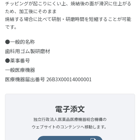
チッピングが起こりにくい上、焼結後の面が滑沢に仕上がる
松風ヒートレスホイール
松風セラモメタルポイント
セラマスター コース
ため、加工後にそのまま
松風チップレスホイール
焼結する場合に比べて研削・研磨時間を短縮することが可能
松風カッティングホイール
セラマスター
です。
松風カッティングディスク Gメッシュ
松風ビッグシリコンポイント
●一般的名称
松風カッティングディスク
シリコンワングロス
歯科用ゴム製研磨材
プレサージュポイント
●薬事番号
一般医療機器
コンポマスター
医療機器届出番号 26B3X00014000001
松風ラバーカップ
シリコンポイント・スティック・ホイール・カップ
電子添文
研磨ペースト・コンパウンド
独立行政法人医薬品医療機器総合機構の
プレサージュ
研磨バフ・ブラシ・カップ
ウェブサイトのコンテンツへ移動します。
PRG プロケアジェル α
松風フェルトホイール
バースタンド