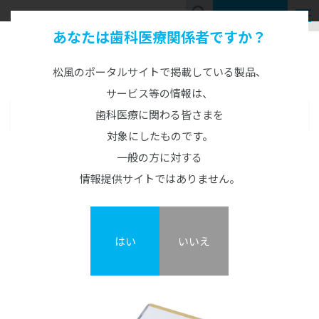
お問い合わせ
あなたは歯科医療関係者ですか？
Product Information
製品情報
松風のポータルサイトで掲載している製品、
サービス等の情報は、
歯科医療に関わる皆さまを
製品情報
MENU
対象にしたものです。
CAD/CAM製品
松風シリコンポイント ZRタイプ
一般の方に対する
CAD/CAM機器
人工歯
情報提供サイトではありません。
カタログ・説明書・資料
概要
GO2Dental
硬質レジン歯
CAD/CAM材料
陶材
TRIOSシリーズ
エンデュラ（前歯/臼歯）
ジルコニアZRシリーズ
半焼結ジルコニア調整用
オールセラミックス陶材
レジン歯
印象材
3Dプリンターシステム
はい
いいえ
松風シリコンポイント ZRタイプ
松風S-WAVEスキャナーシリーズ
ベラシア SA （前歯/臼歯）
ハイブリッドレジンHCシリーズ
ヴィンテージ ZR
松風リアルクラウン前歯
カーラプリント シリーズ
印象材（診療用）
金属焼付用陶材
セメント・プライマー・仮封材
陶歯
DWXシリーズ/MD-500S
NC ベラシア（前歯/臼歯）
その他レジン
ヴィンテージ LD
レジン前歯
UltraCraft A2D HD
グランブルー EX
ヴィンテージ MP
ベラシア SA ポーセレン（前歯/臼歯）
接着性レジンセメント
印象材（技工用）
歯科用レジン（診療用）
関連製品
熱可塑性レジン歯
オストロマットシリーズ
バイオリンガ
松風ディスクワックス
ヴィンテージ LD プレス