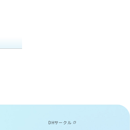
お口の健康と糖尿病のお話
エアーカッター(タイプS)
落ちない接着
松風ウルトラソニッククリーナ
すみずみクリーンキッズ プレミ
エチコンシリーズ
ピカ
マルチシリンジ&マルチシリンジ
ー SUC-45
アム
用チップ
ハイブラスター オーバルジェッ
補綴臨床家･歯科技工士･歯科衛
ピカ泡クール
ト 〈LED仕様〉
生士のThe COLLABORATION〜
iOシリーズ専用替えブラシ 4種類
修復･補綴治療を成功に導くため
ラクシデント
切削・研磨関連製品
の臨床マニュアル〜
ブラウン オーラルB 替えブラシ
6種類
今知りたい成功するCAD/CAM
DHサークル