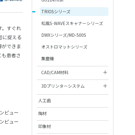
製品カタログ・取扱説明書の検索
TRIOSシリーズ
松風S-WAVEスキャナーシリーズ
す。すぐれ
DWXシリーズ/MD-500S
密に捉える
得ができま
オストロマットシリーズ
にも患者さ
集塵機
CAD/CAM材料
ジルコニアZRシリーズ
3Dプリンターシステム
ハイブリッドレジンHCシリーズ
カーラプリント シリーズ
人工歯
その他レジン
UltraCraft A2D HD
ンピュー
硬質レジン歯
陶材
松風ディスクワックス
ンピュー
IMD-S
エンデュラ（前歯/臼歯）
オールセラミックス陶材
レジン歯
印象材
ディーマ プリントシリーズイン