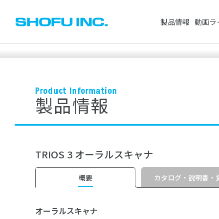
製品情報
動画ラ
CAD/CAM製品
人工歯
Product Information
セメント・プライマー・仮封材
製品情報
歯科用レジン（
※スペースで区切って複数検索が可能です。
ワックス
研削・研磨材
検索対象：
すべて
製品情報
動画
根管治療用器材
歯科用模型
TRIOS 3 オーラルスキャナ
ホワイトニング
衛生器材
よく検索されているワード
その他製品
矯正製品
カタログ・説明書・
概要
オーラルスキャナ