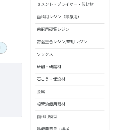
ベラシア SA （前歯/臼歯）
ヴィンテージ ZR
松風リアルクラウン前歯
ク
印象材（診療用）
金属焼付用陶材
セメント・プライマー・仮封材
陶歯
NC ベラシア（前歯/臼歯）
ヴィンテージ LD
レジン前歯
グランブルー EX
S-WAVEプリントシリーズインク
ヴィンテージ MP
ベラシア SA ポーセレン（前歯/
接着性レジンセメント
印象材（技工用）
歯科用レジン（診療用）
関連製品
熱可塑性レジン歯
(IMD-S対応)
臼歯）
バイオリンガ
ヴィンテージ LD プレス
松風レジン臼歯
ファインチェッカー
ヴィンテージ ハロー
ビューティリンクSA
デュプリゲル
ヴィンテージ アートシリーズ
レジン（診療用）
ベラシア SA フルアーチ
前処理材(プライマー)
歯冠用硬質レジン
関連製品
テンポラリークラウン用シェル
S-WAVEプリントシリーズインク
エンデュラ ゼロ臼歯
ヴィンテージ PRIME プレス
松風バイオエースレジン歯 20°臼
(UltraCraft A2D HD対応)
デントシリコーン アクア
レジセムEX
松風ラボシリコーン
希釈液・分離液・その他
ビューティシーラント
各種前処理材
CDスペーサー
歯冠用硬質レジン
ボンディング材
常温重合レジン/床用レジン
松風シェルクラウン SA
歯
合着用セメント
関連製品
ジルデフィットシリーズ
ビューティセム べニア
デュプリコーン
ヴィンテージシリーズシェード
PRGスーパーフィックス
CDフラスコ
セラマージュ デュオ
PRリペアキット
ハイ-ボンド レジグラス
常温重合レジン
関連製品
ワックス
エッチング/歯面コンディショナ
裏層用セメント
ガイド
ー
充填用コンポジットレジン
CDマルチコート
セラマージュ デュオ オペーク
フルオロボンド シェイクワン
ハイ-ボンド グラスアイオノマー
プロビナイスシリーズ
ライトフィルセップ
インレーワックス
松風ベースセメント （ピンク）
義歯床用レジン
研削・研磨材
筆等作業用具
仮着・仮封材
CX
松風エッチャント
関連製品
支台築造用レジン
松風咬合紙
セラマージュ アップ
セラレジンボンド
常温重合レジン関連製品
リテンションビーズ 150/ビーズ
松風カラーワックス
松風ベースセメント ホワイト
フィットレジン
ダイヤモンド研削材
鋳造床維持装置用ワックス
石こう・埋没材
仮着・仮封材
印象トレー用レジン
ハイ-ボンド カルボセメント
充填用セメント
ペン
松風エナメルコンディショナー
MiCDインスツルメント キット
歯面コーティング材
SUシリーズ
ソリデックス ハーデュラ
フルオロボンドⅡ
松風ブルーインレーワックス
松風ベースセメント デンティン
松風アーバン
ダイヤモンド研削材FG
松風ステップルシートワックス
松風トレーレジンⅡ
石こう、埋没材
カーバイドバー
金属
試適・実習用ワックス
グラスアイオノマー FX-LC
ハイ-ボンド カルボプラス
粘膜調整材・機能印象材
レジングレーズ
色
関連製品
エースクラップインスツルメン
寒天印象材用シリンジ
ソリデックス
ビューティボンド Xtreme
松風レッドインレーワックス
松風ポアーレジン
ダイヤモンド研削材HP・CA
ト
松風ラインワックス
松風トレーレジン
石こう
ジェットカーバイドバーHP
カラートーニングワックス
鋳造用合金
グラスアイオノマー FX ウルトラ
松風ティッシュコンディショナー
スーパーセメント
耐火模型材
根管治療用器材
ライトアート
カーボランダム研削材
その他ワックス
松風ココアバター
分離材・剥離液等
セラマージュシリーズ関連材料
Ⅱ
松風マイティワックス
義歯床用レジン関連製品
ペーパーパッド
松風ワックスパターン
埋没材
ジェットカーバイドバー FG
松風歯冠色ワックス
コバリオンEX
松風ハイ-ボンド グラスアイオノ
ラミナ ベストⅡ
松風カーボランダムポイント
筆・ブラシ類
ファイル(電動式)
松風イエローワックス
陶材焼付用合金
歯科用模型
松風バニッシュ
石こう、埋没材関連製品
アルミナ質研削材
ワックス関連製品
ソリデックスシリーズ関連材料
マー-Ｆ（充填用）
松風ティッシュコンディショナー
HP・CA・FG
ブラシ類
ジェットカーバイドバーFG“ショ
松風デントニッケル
Ⅱ ソフト
CDインベストメント
Mtwoファイル
松風ビーディングワックス
コバルタンMB
アクアセップ
松風フィッティングライナー バ
ADEMシステム
松風ホワイトポイント
ファイル(手用)
診療用器具・機械
ナイスフィット
関連製品