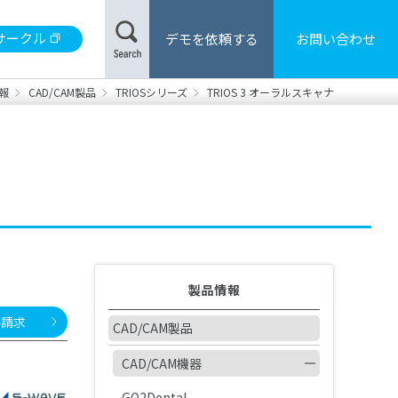
サークル
デモを依頼する
お問い合わせ
報
CAD/CAM製品
TRIOSシリーズ
TRIOS 3 オーラルスキャナ
材
合レジン/床用レジン
製品カタログ・取扱説明書の検索
用器具・機械
・患者さま向けハンドブック
製品情報
料請求
CAD/CAM製品
CAD/CAM機器
DS 安全データシート
販売・修理中止製品
GO2Dental