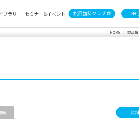
松風歯科クラブ
DH
イブラリー
セミナー&イベント
HOME
製品情
セミナー
デンタルショー
陶材
東京松風歯科クラブ月例会
印象
検索
診療用）
歯冠用硬質レジン
常温重
石こう・埋没材
金属
ライブラリー
診療用器具・機械
技工
患者さま向けセルフケア製品
書籍
資
資料
S