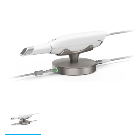
集塵機
CAD/CAM材料
ジルコニアZRシリーズ
3Dプリンターシステム
ハイブリッドレジンHCシリーズ
カーラプリント シリーズ
人工歯
その他レジン
UltraCraft A2D HD
硬質レジン歯
陶材
松風ディスクワックス
IMD-S
エンデュラ（前歯/臼歯）
オールセラミックス陶材
レジン歯
印象材
ディーマ プリントシリーズインク
ベラシア SA （前歯/臼歯）
ヴィンテージ ZR
松風リアルクラウン前歯
印象材（診療用）
金属焼付用陶材
セメント・プライマー・仮封材
陶歯
S-WAVEプリントシリーズインク(IMD-S対応)
NC ベラシア（前歯/臼歯）
ヴィンテージ LD
レジン前歯
グランブルー EX
ヴィンテージ MP
ベラシア SA ポーセレン（前歯/臼歯）
接着性レジンセメント
印象材（技工用）
歯科用レジン（診療用）
関連製品
熱可塑性レジン歯
S-WAVEプリントシリーズインク(UltraCraft A2D HD対
バイオリンガ
ヴィンテージ LD プレス
松風レジン臼歯
ファインチェッカー
応)
ヴィンテージ ハロー
ビューティリンクSA
デュプリゲル
ヴィンテージ アートシリーズ
レジン（診療用）
ベラシア SA フルアーチ
前処理材(プライマー)
歯冠用硬質レジン
関連製品
テンポラリークラウン用シェル
エンデュラ ゼロ臼歯
ヴィンテージ PRIME プレス
松風バイオエースレジン歯 20°臼歯
デントシリコーン アクア
関連製品
レジセムEX
松風ラボシリコーン
希釈液・分離液・その他
ビューティシーラント
各種前処理材
CDスペーサー
歯冠用硬質レジン
ボンディング材
常温重合レジン/床用レジン
松風シェルクラウン SA
合着用セメント