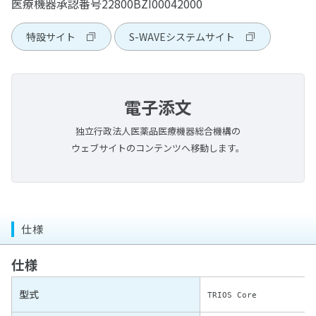
アイスペシャルC-Ⅴ
器具用洗浄・消毒剤
トレーニング模型 基本実習模型 下顎
医療機器承認番号22800BZI00042000
ホワイトニング用測色器
患者さま向けセルフケア製品
松風スーパースナップ リボーン
エンドボックスⅡ
陶材焼成・ジルコニア焼結炉
診査診断用器具・機械
デンチャー模型
FG用スタンド
その他研磨材・ストリップス・ドレッサー
松風カッティングディスク Gメッシュ
松風ビッグシリコンポイント
スパークSLT TruColor
PRGコンポグロス キット
各種トレー用シート
松風 口腔内撮影用キット 5枚法用
サイデザイム®
トレーニング模型 サイナスリフト実習模型
シェードアップナビⅡ
松風スーパースナップ バフディスク
Mtwoシステムボックス
エステマット スリム Ⅱ
歯磨材
口腔機能モニター Oramo2
ディスポーザブルマスク
書籍・患者さま向けハンドブック
デンチャー模型 下顎 ノンクラスプデンチャー
ホワイトニング関連製品
バーステーションⅡ
鋳造器
治療用器具・機械
特設サイト
S-WAVEシステムサイト
歯周病模型
ダイヤモンドドレッサー
松風カッティングディスク
シリコンワングロス
ダイレクトダイヤペースト キット
松風 口角鈎
ディスオーパ® 消毒液0.55%
トレーニング模型 ドリリング実習模型
シェードアップ ナビ ホワイトニングチャート
松風ピボットブラシ
オストロマットシリーズ
プロフィーラ薬用ハミガキ
りっぷるとれーなー
デンタルマスク AF98
デンチャー模型 上顎 ノンクラスプデンチャー
書籍
アルミバーブロック
アルゴンキャスターi
液体歯磨・マウスウォッシュ
その他製品
ペンブライト
清掃・除菌
解剖学模型 複製根歯牙着脱模型
ダイヤモンドストリップス
技工用重合器
その他
プレサージュポイント
デュラポリッシュ ダイヤ
松風 口腔内撮影用ミラー
松風ピボットブラシ SC
陶材焼成用トレー/作業用具等
メルサージュ セルフケアシリーズ
りっぷるくん
3Dサージカルマスク
デンチャー模型 部分金属床義歯
SRP修行論
ステンレスバークリップ
ハリスオートマチックトーチ
ハピカエース（販売名 ： 薬用ハピカAJ）
バイオサニタイザーⅡ
その他製品
拡大歯ブラシ（2倍大）
患者さま向けハンドブック
松風ポリストリップス
ヒートボックス
舌ブラシ
MiCDインスツルメント キット
切削・研磨
電子添文
コンポマスター
デュラポリッシュ
松風クロスポラライザー
メルサージュ プロフェッショナルケアシリーズ
シェードアップナビⅡ
ソフループ® エクストラ・プロテクション・プラス・マ
SDS 安全データシート
魅せる白い歯〜審美修復の臨床と今後の展望について〜
鋳造用リング・真空ポンプ等
リステリンシリーズ
バイオサニタイザーワイプ
メルサージュPCペレット
歯周病と歯の疾患
そのイビキ！睡眠時無呼吸かも？
セラマージュ研磨キット
ソリディライトLED/サブライトV
舌ケアプレミアム
エースクラップインスツルメント
L-クリーナー(SLC-Ⅱ)
デンタルフロス
スク(シールド付/ゴムタイプ)
その他器具・機械
独立行政法人医薬品医療機器総合機構の
松風ラバーカップ
ジルグロス
マンドレル類
シャブリオ
MIコンセプトに基づく審美歯科治療〜Minimal
ノイチャージ
サージセル・アブソーバブル・ヘモスタットMD
お口の健康と妊産婦＆赤ちゃん歯科のお話
ウェブサイトのコンテンツへ移動します。
フィットデンチャーシステム
販売・修理中止製品
チューブリンガー
松風ラボエア-Z オイルフリー
デンタルフロス
Intervention & Cosmetic Dentistry〜
デンタルメジャーⅡ
電動歯ブラシ
シリコンポイント・スティック・ホイール・カップ
メルサージュ プロフェッショナルケアシリーズ
PTMキット
お口の健康と糖尿病のお話
重合用ポストスタンド
マルチシリンジ&マルチシリンジ用チップ
ラボギア XL
落ちない接着
ラボミキサー
iO9 プロフェッショナル
義歯洗浄剤
エチコンシリーズ
エアーカッター(タイプS)
補綴臨床家･歯科技工士･歯科衛生士のThe
松風ウルトラソニッククリーナー SUC-45
すみずみクリーンキッズ プレミアム
ピカ
COLLABORATION〜修復･補綴治療を成功に導くための
仕様
ハイブラスター オーバルジェット 〈LED仕様〉
臨床マニュアル〜
iOシリーズ専用替えブラシ 4種類
ピカ泡クール
仕様
切削・研磨関連製品
今知りたい成功するCAD/CAM
ブラウン オーラルB 替えブラシ 6種類
ラクシデント
型式
TRIOS Core