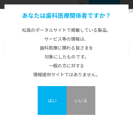
お問い合わせ
あなたは歯科医療関係者ですか？
Product Information
製品情報
松風のポータルサイトで掲載している製品、
サービス等の情報は、
歯科医療に関わる皆さまを
製品情報
MENU
対象にしたものです。
CAD/CAM製品
TRIOS Core
一般の方に対する
CAD/CAM機器
情報提供サイトではありません。
カタログ・説明書・資料
概要
GO2Dental
TRIOSシリーズ
オーラルスキャナ
はい
いいえ
TRIOS Core
松風S-WAVEスキャナーシリーズ
DWXシリーズ/MD-500S
オストロマットシリーズ