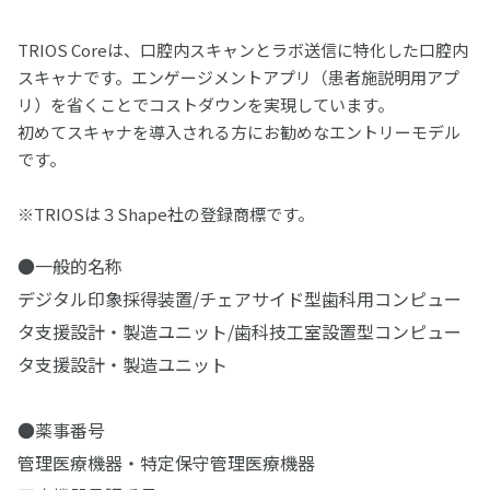
ジルデフィットシリーズ
ビューティセム べニア
デュプリコーン
ヴィンテージシリーズシェードガイド
PRGスーパーフィックス
CDフラスコ
セラマージュ デュオ
PRリペアキット
ハイ-ボンド レジグラス
常温重合レジン
関連製品
ワックス
エッチング/歯面コンディショナー
裏層用セメント
TRIOS Coreは、口腔内スキャンとラボ送信に特化した口腔内
筆等作業用具
充填用コンポジットレジン
CDマルチコート
セラマージュ デュオ オペーク
フルオロボンド シェイクワン
ハイ-ボンド グラスアイオノマーCX
プロビナイスシリーズ
ライトフィルセップ
松風エッチャント
インレーワックス
松風ベースセメント （ピンク）
義歯床用レジン
研削・研磨材
関連製品
スキャナです。エンゲージメントアプリ（患者施説明用アプ
仮着・仮封材
支台築造用レジン
松風咬合紙
セラマージュ アップ
セラレジンボンド
リ）を省くことでコストダウンを実現しています。
ハイ-ボンド カルボセメント
常温重合レジン関連製品
リテンションビーズ 150/ビーズペン
松風エナメルコンディショナー
松風カラーワックス
松風ベースセメント ホワイト
フィットレジン
ダイヤモンド研削材
MiCDインスツルメント キット
鋳造床維持装置用ワックス
石こう・埋没材
仮着・仮封材
印象トレー用レジン
充填用セメント
初めてスキャナを導入される方にお勧めなエントリーモデル
歯面コーティング材
SUシリーズ
ソリデックス ハーデュラ
フルオロボンドⅡ
ハイ-ボンド カルボプラス
レジングレーズ
松風ブルーインレーワックス
松風ベースセメント デンティン色
松風アーバン
ダイヤモンド研削材FG
です。
エースクラップインスツルメント
松風ステップルシートワックス
松風トレーレジンⅡ
石こう、埋没材
カーバイドバー
金属
試適・実習用ワックス
グラスアイオノマー FX-LC
粘膜調整材・機能印象材
関連製品
寒天印象材用シリンジ
ソリデックス
ビューティボンド Xtreme
スーパーセメント
ライトアート
松風レッドインレーワックス
松風ポアーレジン
ダイヤモンド研削材HP・CA
ペーパーパッド
松風ラインワックス
松風トレーレジン
石こう
ジェットカーバイドバーHP
カラートーニングワックス
鋳造用合金
グラスアイオノマー FX ウルトラ
松風ティッシュコンディショナーⅡ
耐火模型材
根管治療用器材
※TRIOSは３Shape社の登録商標です。
カーボランダム研削材
その他ワックス
松風ココアバター
分離材・剥離液等
セラマージュシリーズ関連材料
筆・ブラシ類
松風マイティワックス
義歯床用レジン関連製品
ブラシ類
松風ワックスパターン
埋没材
ジェットカーバイドバー FG
松風歯冠色ワックス
コバリオンEX
松風ハイ-ボンド グラスアイオノマー-Ｆ（充填用）
松風ティッシュコンディショナーⅡ ソフト
ラミナ ベストⅡ
松風カーボランダムポイント HP・CA・FG
ファイル(電動式)
松風イエローワックス
陶材焼付用合金
歯科用模型
松風バニッシュ
石こう、埋没材関連製品
アルミナ質研削材
●一般的名称
ワックス関連製品
ソリデックスシリーズ関連材料
ディッシュ類
ジェットカーバイドバーFG“ショートシャンク”
松風デントニッケル
松風ティッシュコンディショナー プライマー
CDインベストメント
デジタル印象採得装置/チェアサイド型歯科用コンピュー
松風カーボランダムポイント ハード HP
Mtwoファイル
松風ビーディングワックス
コバルタンMB
アクアセップ
松風フィッティングライナー バイオ
ADEMシステム
松風ホワイトポイント
ファイル(手用)
診療用器具・機械
ナイスフィット
関連製品
ゴム製研磨材
タ支援設計・製造ユニット/歯科技工室設置型コンピュー
松風技工用カーバイドバーシリーズ
チタン100
松風デンチャーライナー
松風カーボランダムポイント ファイン
ROTATE NiTiファイル(エンジン用)
松風ピンワックス
ユニメタル EZ
スパチュラ・充填器具等
スーパーメルト
ファントム標準セットA
松風ピンクポイント
松風Kファイル
その他関連製品
メロットメタル
PMTC/歯面清掃器/超音波スケーラー
実習模型
技工用器具・機械
グロスマスターZR
リーマー
研磨ペースト・コンパウンド
タ支援設計・製造ユニット
ヘラニウムレーザー
松風カーボランダムホイール
松風ダイカラーワックス
金・パラジウム合金
モデルコート
マネキンセットA
松風ブラウンポイント
松風Hファイル
ソルダー
メルサージュ エピック S
実習模型STD28F-UPLA/STD32F-UPLA
松風ジルコニア研磨キット
松風Kリーマー
咬合器
双眼ルーペ
ホワイトニング
補綴物模型
プレサージュ
ペーストキャリア
研磨バフ・ブラシ・カップ
金合金
松風ヒートレスホイール
●薬事番号
金・パラジウム・銀合金
松風セラモメタルポイント
ニューエンドKファイル
その他関連製品
メルサージュ エピック 2in1 NEO
実習模型STD28F-HDLA/STD32F-HDLA
セラマスター コース
ニューエンドKリーマー
プロアーチシリーズ
オラスコープティックルーペ TTL2.5
有歯顎補綴物模型
ホワイトニング材
PRG プロケアジェル α
松風ペーストキャリア(CA用)
各種トレー成型器
衛生器材
デジタルカメラ・口腔内撮影用器具
インプラント用トレーニング模型
松風フェルトホイール
保存・消毒用製品
バースタンド
管理医療機器・特定保守管理医療機器
松風チップレスホイール
松風カッティングホイール
ニューエンドHファイル
メルサージュ プロ ソリッド
オペトレーナー
セラマスター
ハンディ咬合器
オラスコープティックルーペ TTL3.0
無歯顎補綴物模型（インプラント模型）
松風ハイライト ホーム
松風ラッピングペースト
モデルキャプチャー トライ