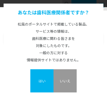
お問い合わせ
あなたは歯科医療関係者ですか？
Product Information
製品情報
松風のポータルサイトで掲載している製品、
サービス等の情報は、
歯科医療に関わる皆さまを
製品情報
MENU
対象にしたものです。
CAD/CAM製品
S-WAVE プリント UltraCraft A2D HD
一般の方に対する
CAD/CAM機器
情報提供サイトではありません。
カタログ・説明書・資料
概要
GO2Dental
CAD/CAM材料
TRIOSシリーズ
ジルコニアZRシリーズ
歯科用3Dプリンター
3Dプリンターシステム
はい
いいえ
S-WAVE プリント UltraCraft A2D HD
松風S-WAVEスキャナーシリーズ
ハイブリッドレジンHCシリーズ
カーラプリント シリーズ
DWXシリーズ/MD-500S
その他レジン
UltraCraft A2D HD
オストロマットシリーズ
松風ディスクワックス