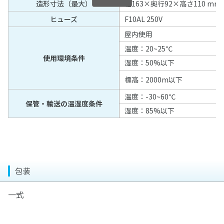
造形寸法（最大）
幅163×奥行92×高さ110 mm
ヒューズ
F10AL 250V
屋内使用
温度：20~25℃
使用環境条件
湿度：50%以下
標高：2000m以下
温度：-30~60℃
保管・輸送の温湿度条件
湿度：85%以下
包装
一式