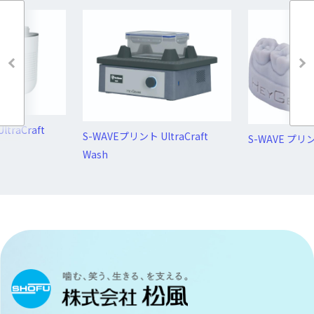
traCraft
S-WAVEプリント UltraCraft
S-WAVE プリ
Wash