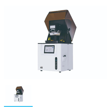
IMD-S
集塵機
ディーマ プリントシリーズインク
S-WAVEプリントシリーズインク(IMD-S対応)
S-WAVEプリントシリーズインク(UltraCraft A2D HD対
応)
関連製品
人工歯
硬質レジン歯
陶材
エンデュラ（前歯/臼歯）
オールセラミックス陶材
レジン歯
印象材
ベラシア SA （前歯/臼歯）
ヴィンテージ ZR
松風リアルクラウン前歯
印象材（診療用）
金属焼付用陶材
セメント・プライマー・仮封材
陶歯
NC ベラシア（前歯/臼歯）
ヴィンテージ LD
レジン前歯
グランブルー EX
ヴィンテージ MP
ベラシア SA ポーセレン（前歯/臼歯）
接着性レジンセメント
印象材（技工用）
歯科用レジン（診療用）
関連製品
熱可塑性レジン歯
バイオリンガ
ヴィンテージ LD プレス
松風レジン臼歯
ファインチェッカー
ヴィンテージ ハロー
ビューティリンクSA
デュプリゲル
ヴィンテージ アートシリーズ
レジン（診療用）
ベラシア SA フルアーチ
前処理材(プライマー)
歯冠用硬質レジン
関連製品
テンポラリークラウン用シェル