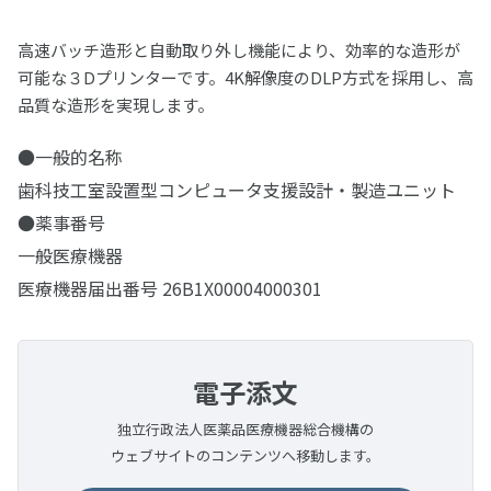
エンデュラ ゼロ臼歯
ヴィンテージ PRIME プレス
松風バイオエースレジン歯 20°臼歯
デントシリコーン アクア
レジセムEX
松風ラボシリコーン
希釈液・分離液・その他
ビューティシーラント
各種前処理材
CDスペーサー
歯冠用硬質レジン
ボンディング材
常温重合レジン/床用レジン
松風シェルクラウン SA
合着用セメント
高速バッチ造形と自動取り外し機能により、効率的な造形が
ジルデフィットシリーズ
ビューティセム べニア
デュプリコーン
ヴィンテージシリーズシェードガイド
PRGスーパーフィックス
可能な３Dプリンターです。4K解像度のDLP方式を採用し、高
CDフラスコ
セラマージュ デュオ
PRリペアキット
ハイ-ボンド レジグラス
常温重合レジン
関連製品
ワックス
エッチング/歯面コンディショナー
裏層用セメント
品質な造形を実現します。
筆等作業用具
充填用コンポジットレジン
CDマルチコート
セラマージュ デュオ オペーク
フルオロボンド シェイクワン
ハイ-ボンド グラスアイオノマーCX
プロビナイスシリーズ
ライトフィルセップ
松風エッチャント
インレーワックス
松風ベースセメント （ピンク）
義歯床用レジン
研削・研磨材
関連製品
仮着・仮封材
●一般的名称
支台築造用レジン
松風咬合紙
セラマージュ アップ
セラレジンボンド
ハイ-ボンド カルボセメント
常温重合レジン関連製品
リテンションビーズ 150/ビーズペン
松風エナメルコンディショナー
松風カラーワックス
松風ベースセメント ホワイト
フィットレジン
ダイヤモンド研削材
MiCDインスツルメント キット
鋳造床維持装置用ワックス
石こう・埋没材
仮着・仮封材
印象トレー用レジン
歯科技工室設置型コンピュータ支援設計・製造ユニット
充填用セメント
歯面コーティング材
SUシリーズ
ソリデックス ハーデュラ
フルオロボンドⅡ
ハイ-ボンド カルボプラス
レジングレーズ
松風ブルーインレーワックス
松風ベースセメント デンティン色
松風アーバン
●薬事番号
ダイヤモンド研削材FG
エースクラップインスツルメント
松風ステップルシートワックス
松風トレーレジンⅡ
石こう、埋没材
カーバイドバー
金属
試適・実習用ワックス
グラスアイオノマー FX-LC
粘膜調整材・機能印象材
関連製品
寒天印象材用シリンジ
ソリデックス
ビューティボンド Xtreme
一般医療機器
スーパーセメント
ライトアート
松風レッドインレーワックス
松風ポアーレジン
ダイヤモンド研削材HP・CA
ペーパーパッド
松風ラインワックス
松風トレーレジン
石こう
ジェットカーバイドバーHP
カラートーニングワックス
鋳造用合金
グラスアイオノマー FX ウルトラ
松風ティッシュコンディショナーⅡ
耐火模型材
根管治療用器材
カーボランダム研削材
その他ワックス
松風ココアバター
医療機器届出番号 26B1X00004000301
分離材・剥離液等
セラマージュシリーズ関連材料
筆・ブラシ類
松風マイティワックス
義歯床用レジン関連製品
ブラシ類
松風ワックスパターン
埋没材
ジェットカーバイドバー FG
松風歯冠色ワックス
コバリオンEX
松風ハイ-ボンド グラスアイオノマー-Ｆ（充填用）
松風ティッシュコンディショナーⅡ ソフト
ラミナ ベストⅡ
松風カーボランダムポイント HP・CA・FG
ファイル(電動式)
松風イエローワックス
陶材焼付用合金
歯科用模型
松風バニッシュ
石こう、埋没材関連製品
アルミナ質研削材
ワックス関連製品
ソリデックスシリーズ関連材料
ディッシュ類
ジェットカーバイドバーFG“ショートシャンク”
松風デントニッケル
松風ティッシュコンディショナー プライマー
CDインベストメント
松風カーボランダムポイント ハード HP
Mtwoファイル
松風ビーディングワックス
コバルタンMB
アクアセップ
松風フィッティングライナー バイオ
ADEMシステム
松風ホワイトポイント
ファイル(手用)
診療用器具・機械
ナイスフィット
関連製品
ゴム製研磨材
電子添文
松風技工用カーバイドバーシリーズ
チタン100
松風デンチャーライナー
松風カーボランダムポイント ファイン
ROTATE NiTiファイル(エンジン用)
松風ピンワックス
ユニメタル EZ
スパチュラ・充填器具等
スーパーメルト
ファントム標準セットA
松風ピンクポイント
松風Kファイル
その他関連製品
メロットメタル
PMTC/歯面清掃器/超音波スケーラー
実習模型
技工用器具・機械
グロスマスターZR
リーマー
研磨ペースト・コンパウンド
独立行政法人医薬品医療機器総合機構の
ヘラニウムレーザー
松風カーボランダムホイール
松風ダイカラーワックス
金・パラジウム合金
モデルコート
マネキンセットA
松風ブラウンポイント
松風Hファイル
ウェブサイトのコンテンツへ移動します。
ソルダー
メルサージュ エピック S
実習模型STD28F-UPLA/STD32F-UPLA
松風ジルコニア研磨キット
松風Kリーマー
咬合器
双眼ルーペ
ホワイトニング
補綴物模型
プレサージュ
ペーストキャリア
研磨バフ・ブラシ・カップ
金合金
松風ヒートレスホイール