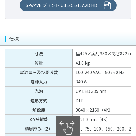
金・パラジウム・銀合金
松風セラモメタルポイント
ニューエンドKファイル
その他関連製品
メルサージュ エピック 2in1 NEO
実習模型STD28F-HDLA/STD32F-HDLA
セラマスター コース
ニューエンドKリーマー
プロアーチシリーズ
オラスコープティックルーペ TTL2.5
有歯顎補綴物模型
ホワイトニング材
S-WAVE プリント UltraCraft A2D HD
PRG プロケアジェル α
松風ペーストキャリア(CA用)
各種トレー成型器
衛生器材
デジタルカメラ・口腔内撮影用器具
インプラント用トレーニング模型
松風フェルトホイール
保存・消毒用製品
バースタンド
松風チップレスホイール
松風カッティングホイール
ニューエンドHファイル
メルサージュ プロ ソリッド
オペトレーナー
セラマスター
ハンディ咬合器
オラスコープティックルーペ TTL3.0
無歯顎補綴物模型（インプラント模型）
松風ハイライト ホーム
松風ラッピングペースト
モデルキャプチャー トライ
アイスペシャルC-Ⅴ
器具用洗浄・消毒剤
トレーニング模型 基本実習模型 下顎
ホワイトニング用測色器
患者さま向けセルフケア製品
松風スーパースナップ リボーン
エンドボックスⅡ
陶材焼成・ジルコニア焼結炉
診査診断用器具・機械
デンチャー模型
FG用スタンド
その他研磨材・ストリップス・ドレッサー
松風カッティングディスク Gメッシュ
松風ビッグシリコンポイント
スパークSLT TruColor
PRGコンポグロス キット
各種トレー用シート
松風 口腔内撮影用キット 5枚法用
サイデザイム®
トレーニング模型 サイナスリフト実習模型
シェードアップナビⅡ
松風スーパースナップ バフディスク
Mtwoシステムボックス
エステマット スリム Ⅱ
歯磨材
口腔機能モニター Oramo2
ディスポーザブルマスク
書籍・患者さま向けハンドブック
デンチャー模型 下顎 ノンクラスプデンチャー
ホワイトニング関連製品
バーステーションⅡ
鋳造器
治療用器具・機械
歯周病模型
ダイヤモンドドレッサー
松風カッティングディスク
仕様
シリコンワングロス
ダイレクトダイヤペースト キット
松風 口角鈎
ディスオーパ® 消毒液0.55%
トレーニング模型 ドリリング実習模型
シェードアップ ナビ ホワイトニングチャート
松風ピボットブラシ
オストロマットシリーズ
プロフィーラ薬用ハミガキ
りっぷるとれーなー
デンタルマスク AF98
デンチャー模型 上顎 ノンクラスプデンチャー
書籍
アルミバーブロック
アルゴンキャスターi
液体歯磨・マウスウォッシュ
その他製品
ペンブライト
清掃・除菌
解剖学模型 複製根歯牙着脱模型
ダイヤモンドストリップス
技工用重合器
その他
プレサージュポイント
デュラポリッシュ ダイヤ
松風 口腔内撮影用ミラー
寸法
幅425×奥行380×高さ822 m
松風ピボットブラシ SC
陶材焼成用トレー/作業用具等
メルサージュ セルフケアシリーズ
りっぷるくん
3Dサージカルマスク
デンチャー模型 部分金属床義歯
SRP修行論
ステンレスバークリップ
ハリスオートマチックトーチ
ハピカエース（販売名 ： 薬用ハピカAJ）
バイオサニタイザーⅡ
その他製品
拡大歯ブラシ（2倍大）
患者さま向けハンドブック
松風ポリストリップス
ヒートボックス
舌ブラシ
MiCDインスツルメント キット
切削・研磨
コンポマスター
質量
41.6 kg
デュラポリッシュ
松風クロスポラライザー
メルサージュ プロフェッショナルケアシリーズ
シェードアップナビⅡ
ソフループ® エクストラ・プロテクション・プラス・マ
SDS 安全データシート
魅せる白い歯〜審美修復の臨床と今後の展望について〜
鋳造用リング・真空ポンプ等
リステリンシリーズ
バイオサニタイザーワイプ
メルサージュPCペレット
歯周病と歯の疾患
そのイビキ！睡眠時無呼吸かも？
セラマージュ研磨キット
ソリディライトLED/サブライトV
舌ケアプレミアム
エースクラップインスツルメント
L-クリーナー(SLC-Ⅱ)
デンタルフロス
電源電圧及び周波数
100-240 VAC 50 / 60 Hz
スク(シールド付/ゴムタイプ)
その他器具・機械
松風ラバーカップ
ジルグロス
マンドレル類
シャブリオ
MIコンセプトに基づく審美歯科治療〜Minimal
ノイチャージ
サージセル・アブソーバブル・ヘモスタットMD
お口の健康と妊産婦＆赤ちゃん歯科のお話
電源入力
340 W
フィットデンチャーシステム
販売・修理中止製品
チューブリンガー
松風ラボエア-Z オイルフリー
デンタルフロス
Intervention & Cosmetic Dentistry〜
デンタルメジャーⅡ
電動歯ブラシ
シリコンポイント・スティック・ホイール・カップ
メルサージュ プロフェッショナルケアシリーズ
光源
UV LED 385 nm
PTMキット
お口の健康と糖尿病のお話
重合用ポストスタンド
マルチシリンジ&マルチシリンジ用チップ
ラボギア XL
落ちない接着
ラボミキサー
iO9 プロフェッショナル
義歯洗浄剤
造形方式
DLP
エチコンシリーズ
エアーカッター(タイプS)
補綴臨床家･歯科技工士･歯科衛生士のThe
松風ウルトラソニッククリーナー SUC-45
すみずみクリーンキッズ プレミアム
解像度
3840×2160（4K）
ピカ
COLLABORATION〜修復･補綴治療を成功に導くための
ハイブラスター オーバルジェット 〈LED仕様〉
X-Y分解能
±21.3 µm（4K）
臨床マニュアル〜
iOシリーズ専用替えブラシ 4種類
ピカ泡クール
積層厚み（Z）
50、75、100、150、200、2
切削・研磨関連製品
今知りたい成功するCAD/CAM
ブラウン オーラルB 替えブラシ 6種類
ラクシデント