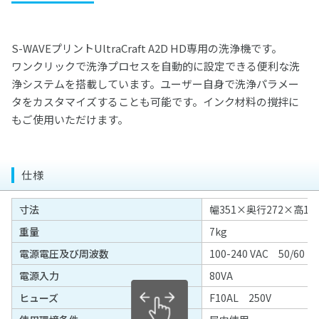
エンデュラ ゼロ臼歯
ヴィンテージ PRIME プレス
松風バイオエースレジン歯 20°臼歯
デントシリコーン アクア
レジセムEX
松風ラボシリコーン
希釈液・分離液・その他
ビューティシーラント
各種前処理材
CDスペーサー
歯冠用硬質レジン
ボンディング材
常温重合レジン/床用レジン
松風シェルクラウン SA
合着用セメント
ジルデフィットシリーズ
ビューティセム べニア
デュプリコーン
S-WAVEプリントUltraCraft A2D HD専用の洗浄機です。
ヴィンテージシリーズシェードガイド
PRGスーパーフィックス
CDフラスコ
セラマージュ デュオ
PRリペアキット
ハイ-ボンド レジグラス
常温重合レジン
関連製品
ワックス
エッチング/歯面コンディショナー
裏層用セメント
ワンクリックで洗浄プロセスを自動的に設定できる便利な洗
筆等作業用具
充填用コンポジットレジン
CDマルチコート
セラマージュ デュオ オペーク
フルオロボンド シェイクワン
ハイ-ボンド グラスアイオノマーCX
プロビナイスシリーズ
浄システムを搭載しています。ユーザー自身で洗浄パラメー
ライトフィルセップ
松風エッチャント
インレーワックス
松風ベースセメント （ピンク）
義歯床用レジン
研削・研磨材
関連製品
仮着・仮封材
タをカスタマイズすることも可能です。インク材料の撹拌に
支台築造用レジン
松風咬合紙
セラマージュ アップ
セラレジンボンド
ハイ-ボンド カルボセメント
常温重合レジン関連製品
リテンションビーズ 150/ビーズペン
松風エナメルコンディショナー
松風カラーワックス
松風ベースセメント ホワイト
フィットレジン
ダイヤモンド研削材
MiCDインスツルメント キット
鋳造床維持装置用ワックス
石こう・埋没材
仮着・仮封材
もご使用いただけます。
印象トレー用レジン
充填用セメント
歯面コーティング材
SUシリーズ
ソリデックス ハーデュラ
フルオロボンドⅡ
ハイ-ボンド カルボプラス
レジングレーズ
松風ブルーインレーワックス
松風ベースセメント デンティン色
松風アーバン
ダイヤモンド研削材FG
エースクラップインスツルメント
松風ステップルシートワックス
松風トレーレジンⅡ
石こう、埋没材
カーバイドバー
金属
試適・実習用ワックス
グラスアイオノマー FX-LC
粘膜調整材・機能印象材
関連製品
寒天印象材用シリンジ
ソリデックス
ビューティボンド Xtreme
スーパーセメント
ライトアート
松風レッドインレーワックス
松風ポアーレジン
ダイヤモンド研削材HP・CA
ペーパーパッド
松風ラインワックス
松風トレーレジン
石こう
仕様
ジェットカーバイドバーHP
カラートーニングワックス
鋳造用合金
グラスアイオノマー FX ウルトラ
松風ティッシュコンディショナーⅡ
耐火模型材
根管治療用器材
カーボランダム研削材
その他ワックス
松風ココアバター
分離材・剥離液等
セラマージュシリーズ関連材料
筆・ブラシ類
松風マイティワックス
義歯床用レジン関連製品
ブラシ類
松風ワックスパターン
埋没材
ジェットカーバイドバー FG
松風歯冠色ワックス
コバリオンEX
松風ハイ-ボンド グラスアイオノマー-Ｆ（充填用）
松風ティッシュコンディショナーⅡ ソフト
ラミナ ベストⅡ
松風カーボランダムポイント HP・CA・FG
ファイル(電動式)
松風イエローワックス
寸法
幅351×奥行272×高16
陶材焼付用合金
歯科用模型
松風バニッシュ
石こう、埋没材関連製品
アルミナ質研削材
ワックス関連製品
ソリデックスシリーズ関連材料
ディッシュ類
ジェットカーバイドバーFG“ショートシャンク”
重量
7kg
松風デントニッケル
松風ティッシュコンディショナー プライマー
CDインベストメント
松風カーボランダムポイント ハード HP
Mtwoファイル
松風ビーディングワックス
コバルタンMB
アクアセップ
松風フィッティングライナー バイオ
ADEMシステム
松風ホワイトポイント
ファイル(手用)
診療用器具・機械
ナイスフィット
関連製品
ゴム製研磨材
電源電圧及び周波数
100-240 VAC 50/60
松風技工用カーバイドバーシリーズ
チタン100
松風デンチャーライナー
松風カーボランダムポイント ファイン
ROTATE NiTiファイル(エンジン用)
松風ピンワックス
ユニメタル EZ
スパチュラ・充填器具等
スーパーメルト
ファントム標準セットA
松風ピンクポイント
松風Kファイル
その他関連製品
メロットメタル
PMTC/歯面清掃器/超音波スケーラー
実習模型
技工用器具・機械
グロスマスターZR
リーマー
電源入力
80VA
研磨ペースト・コンパウンド
ヘラニウムレーザー
松風カーボランダムホイール
松風ダイカラーワックス
金・パラジウム合金
モデルコート
マネキンセットA
松風ブラウンポイント
松風Hファイル
ソルダー
メルサージュ エピック S
ヒューズ
F10AL 250V
実習模型STD28F-UPLA/STD32F-UPLA
松風ジルコニア研磨キット
松風Kリーマー
咬合器
双眼ルーペ
ホワイトニング
補綴物模型
プレサージュ
ペーストキャリア
研磨バフ・ブラシ・カップ
金合金
松風ヒートレスホイール