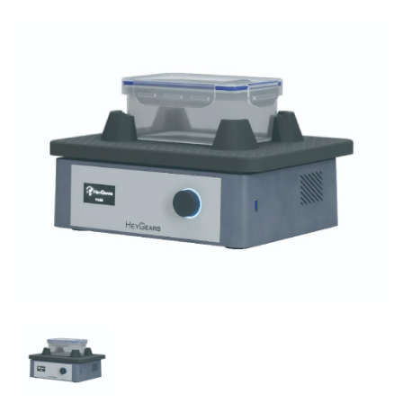
IMD-S
集塵機
ディーマ プリントシリーズインク
S-WAVEプリントシリーズインク(IMD-S対応)
S-WAVEプリントシリーズインク(UltraCraft A2D HD対
応)
関連製品
人工歯
硬質レジン歯
陶材
エンデュラ（前歯/臼歯）
オールセラミックス陶材
レジン歯
印象材
ベラシア SA （前歯/臼歯）
ヴィンテージ ZR
松風リアルクラウン前歯
印象材（診療用）
金属焼付用陶材
セメント・プライマー・仮封材
陶歯
NC ベラシア（前歯/臼歯）
ヴィンテージ LD
レジン前歯
グランブルー EX
ヴィンテージ MP
ベラシア SA ポーセレン（前歯/臼歯）
接着性レジンセメント
印象材（技工用）
歯科用レジン（診療用）
関連製品
熱可塑性レジン歯
バイオリンガ
ヴィンテージ LD プレス
松風レジン臼歯
ファインチェッカー
ヴィンテージ ハロー
ビューティリンクSA
デュプリゲル
ヴィンテージ アートシリーズ
レジン（診療用）
ベラシア SA フルアーチ
前処理材(プライマー)
歯冠用硬質レジン
関連製品
テンポラリークラウン用シェル