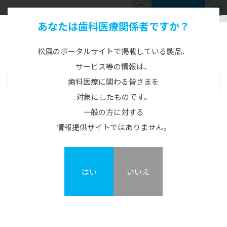
お問い合わせ
あなたは歯科医療関係者ですか？
Product Information
製品情報
松風のポータルサイトで掲載している製品、
サービス等の情報は、
歯科医療に関わる皆さまを
製品情報
MENU
対象にしたものです。
CAD/CAM製品
S-WAVEプリント UltraCraft Wash
一般の方に対する
CAD/CAM機器
情報提供サイトではありません。
カタログ・説明書・資料
概要
GO2Dental
CAD/CAM材料
TRIOSシリーズ
ジルコニアZRシリーズ
3Dプリンター用洗浄システム
3Dプリンターシステム
はい
いいえ
S-WAVEプリント UltraCraft Wash
松風S-WAVEスキャナーシリーズ
ハイブリッドレジンHCシリーズ
カーラプリント シリーズ
DWXシリーズ/MD-500S
その他レジン
UltraCraft A2D HD
オストロマットシリーズ
松風ディスクワックス