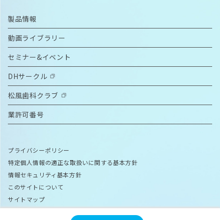
ピカ泡クール
切削・研磨関連製品
今知りたい成功するCAD/CAM
ブラウン オーラルB 替えブラシ 6種類
製品情報
ラクシデント
動画ライブラリー
セミナー&イベント
DHサークル
松風歯科クラブ
業許可番号
プライバシーポリシー
特定個人情報の適正な取扱いに関する基本方針
情報セキュリティ基本方針
このサイトについて
サイトマップ