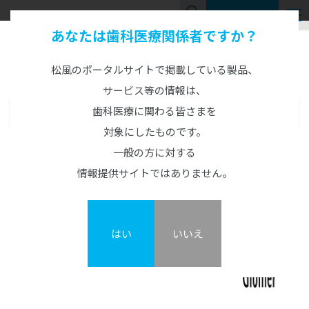
お問い合わせ
あなたは歯科医療関係者ですか？
Product Information
製品情報
松風のポータルサイトで掲載している製品、
サービス等の情報は、
歯科医療に関わる皆さまを
製品情報
MENU
対象にしたものです。
CAD/CAM製品
ビューティフィル ユニシェード
一般の方に対する
CAD/CAM機器
人工歯
情報提供サイトではありません。
カタログ・説明書・資料
概要
GO2Dental
硬質レジン歯
CAD/CAM材料
陶材
TRIOSシリーズ
エンデュラ（前歯/臼歯）
ジルコニアZRシリーズ
前臼歯対応フッ素徐放性コンポジットレジン
オールセラミックス陶材
レジン歯
印象材
3Dプリンターシステム
はい
いいえ
ビューティフィル ユニシェード
松風S-WAVEスキャナーシリーズ
ベラシア SA （前歯/臼歯）
ハイブリッドレジンHCシリーズ
ヴィンテージ ZR
松風リアルクラウン前歯
カーラプリント シリーズ
印象材（診療用）
金属焼付用陶材
セメント・プライマー・仮封材
陶歯
DWXシリーズ/MD-500S
NC ベラシア（前歯/臼歯）
その他レジン
ヴィンテージ LD
レジン前歯
UltraCraft A2D HD
グランブルー EX
ヴィンテージ MP
ベラシア SA ポーセレン（前歯/臼歯）
接着性レジンセメント
印象材（技工用）
歯科用レジン（診療用）
関連製品
熱可塑性レジン歯
オストロマットシリーズ
バイオリンガ
松風ディスクワックス
ヴィンテージ LD プレス