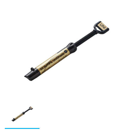
松風レジン臼歯
IMD-S
ファインチェッカー
ヴィンテージ ハロー
ビューティリンクSA
デュプリゲル
ヴィンテージ アートシリーズ
レジン（診療用）
ベラシア SA フルアーチ
前処理材(プライマー)
関連製品
テンポラリークラウン用シェル
集塵機
エンデュラ ゼロ臼歯
ヴィンテージ PRIME プレス
松風バイオエースレジン歯 20°臼歯
ディーマ プリントシリーズインク
デントシリコーン アクア
レジセムEX
松風ラボシリコーン
希釈液・分離液・その他
ビューティシーラント
各種前処理材
CDスペーサー
ボンディング材
松風シェルクラウン SA
合着用セメント
S-WAVEプリントシリーズインク(IMD-S対応)
ジルデフィットシリーズ
ビューティセム べニア
デュプリコーン
ヴィンテージシリーズシェードガイド
PRGスーパーフィックス
CDフラスコ
PRリペアキット
ハイ-ボンド レジグラス
エッチング/歯面コンディショナー
裏層用セメント
S-WAVEプリントシリーズインク(UltraCraft A2D HD対
筆等作業用具
充填用コンポジットレジン
CDマルチコート
フルオロボンド シェイクワン
ハイ-ボンド グラスアイオノマーCX
応)
松風エッチャント
松風ベースセメント （ピンク）
関連製品
仮着・仮封材
支台築造用レジン
松風咬合紙
セラレジンボンド
ハイ-ボンド カルボセメント
関連製品
松風エナメルコンディショナー
松風ベースセメント ホワイト
MiCDインスツルメント キット
仮着・仮封材
充填用セメント
歯冠用硬質レジン
歯面コーティング材
SUシリーズ
フルオロボンドⅡ
ハイ-ボンド カルボプラス
松風ベースセメント デンティン色
エースクラップインスツルメント
グラスアイオノマー FX-LC
歯冠用硬質レジン
常温重合レジン/床用レジン
関連製品
寒天印象材用シリンジ
ビューティボンド Xtreme
スーパーセメント
ペーパーパッド
グラスアイオノマー FX ウルトラ
セラマージュ デュオ
松風ココアバター
常温重合レジン
関連製品
ワックス
分離材・剥離液等
ブラシ類
松風ハイ-ボンド グラスアイオノマー-Ｆ（充填用）
セラマージュ デュオ オペーク
松風バニッシュ
プロビナイスシリーズ
ライトフィルセップ
インレーワックス
義歯床用レジン
研削・研磨材
ディッシュ類
セラマージュ アップ
アクアセップ
常温重合レジン関連製品
リテンションビーズ 150/ビーズペン
松風カラーワックス
フィットレジン
ダイヤモンド研削材
鋳造床維持装置用ワックス
石こう・埋没材
印象トレー用レジン
ソリデックス ハーデュラ
スパチュラ・充填器具等
レジングレーズ
松風ブルーインレーワックス
松風アーバン
ダイヤモンド研削材FG
松風ステップルシートワックス
松風トレーレジンⅡ
石こう、埋没材
カーバイドバー
金属
試適・実習用ワックス
粘膜調整材・機能印象材
ソリデックス
ライトアート
松風レッドインレーワックス
松風ポアーレジン
ダイヤモンド研削材HP・CA
松風ラインワックス
松風トレーレジン
石こう
ジェットカーバイドバーHP