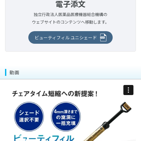
ジルグロス
電子添文
マンドレル類
シャブリオ
MIコンセプトに基づく審美歯科治療〜Minimal
ノイチャージ
サージセル・アブソーバブル・ヘモスタットMD
お口の健康と妊産婦＆赤ちゃん歯科のお話
フィットデンチャーシステム
販売・修理中止製品
チューブリンガー
松風ラボエア-Z オイルフリー
デンタルフロス
Intervention & Cosmetic Dentistry〜
デンタルメジャーⅡ
電動歯ブラシ
シリコンポイント・スティック・ホイール・カップ
メルサージュ プロフェッショナルケアシリーズ
独立行政法人医薬品医療機器総合機構の
PTMキット
お口の健康と糖尿病のお話
重合用ポストスタンド
マルチシリンジ&マルチシリンジ用チップ
ラボギア XL
ウェブサイトのコンテンツへ移動します。
落ちない接着
ラボミキサー
iO9 プロフェッショナル
義歯洗浄剤
エチコンシリーズ
エアーカッター(タイプS)
補綴臨床家･歯科技工士･歯科衛生士のThe
松風ウルトラソニッククリーナー SUC-45
すみずみクリーンキッズ プレミアム
ピカ
ビューティフィル ユニシェード
COLLABORATION〜修復･補綴治療を成功に導くための
ハイブラスター オーバルジェット 〈LED仕様〉
臨床マニュアル〜
iOシリーズ専用替えブラシ 4種類
ピカ泡クール
切削・研磨関連製品
今知りたい成功するCAD/CAM
ブラウン オーラルB 替えブラシ 6種類
ラクシデント
動画