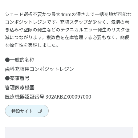
カラートーニングワックス
鋳造用合金
松風ティッシュコンディショナーⅡ
耐火模型材
根管治療用器材
カーボランダム研削材
その他ワックス
セラマージュシリーズ関連材料
筆・ブラシ類
松風マイティワックス
義歯床用レジン関連製品
松風ワックスパターン
埋没材
ジェットカーバイドバー FG
松風歯冠色ワックス
コバリオンEX
松風ティッシュコンディショナーⅡ ソフト
ラミナ ベストⅡ
松風カーボランダムポイント HP・CA・FG
シェード選択不要かつ最大4mmの深さまで一括充填が可能な
ファイル(電動式)
松風イエローワックス
陶材焼付用合金
歯科用模型
石こう、埋没材関連製品
アルミナ質研削材
ワックス関連製品
ソリデックスシリーズ関連材料
コンポジットレジンです。充填ステップが少なく、気泡の巻
ジェットカーバイドバーFG“ショートシャンク”
松風デントニッケル
松風ティッシュコンディショナー プライマー
CDインベストメント
松風カーボランダムポイント ハード HP
Mtwoファイル
松風ビーディングワックス
コバルタンMB
松風フィッティングライナー バイオ
ADEMシステム
松風ホワイトポイント
ファイル(手用)
診療用器具・機械
ナイスフィット
関連製品
き込みや空隙の発生などのテクニカルエラー発生のリスク低
ゴム製研磨材
松風技工用カーバイドバーシリーズ
チタン100
減につながります。複数色を在庫管理する必要もなく、簡便
松風デンチャーライナー
松風カーボランダムポイント ファイン
ROTATE NiTiファイル(エンジン用)
松風ピンワックス
ユニメタル EZ
スーパーメルト
ファントム標準セットA
松風ピンクポイント
松風Kファイル
その他関連製品
メロットメタル
PMTC/歯面清掃器/超音波スケーラー
実習模型
技工用器具・機械
グロスマスターZR
リーマー
研磨ペースト・コンパウンド
な操作性を実現しました。
ヘラニウムレーザー
松風カーボランダムホイール
松風ダイカラーワックス
金・パラジウム合金
モデルコート
マネキンセットA
松風ブラウンポイント
松風Hファイル
ソルダー
メルサージュ エピック S
実習模型STD28F-UPLA/STD32F-UPLA
松風ジルコニア研磨キット
松風Kリーマー
咬合器
双眼ルーペ
ホワイトニング
補綴物模型
プレサージュ
ペーストキャリア
研磨バフ・ブラシ・カップ
●一般的名称
金合金
松風ヒートレスホイール
金・パラジウム・銀合金
松風セラモメタルポイント
ニューエンドKファイル
その他関連製品
メルサージュ エピック 2in1 NEO
実習模型STD28F-HDLA/STD32F-HDLA
セラマスター コース
ニューエンドKリーマー
プロアーチシリーズ
オラスコープティックルーペ TTL2.5
有歯顎補綴物模型
ホワイトニング材
PRG プロケアジェル α
松風ペーストキャリア(CA用)
各種トレー成型器
衛生器材
歯科充填用コンポジットレジン
デジタルカメラ・口腔内撮影用器具
インプラント用トレーニング模型
松風フェルトホイール
保存・消毒用製品
バースタンド
松風チップレスホイール
松風カッティングホイール
ニューエンドHファイル
メルサージュ プロ ソリッド
オペトレーナー
●薬事番号
セラマスター
ハンディ咬合器
オラスコープティックルーペ TTL3.0
無歯顎補綴物模型（インプラント模型）
松風ハイライト ホーム
松風ラッピングペースト
モデルキャプチャー トライ
アイスペシャルC-Ⅴ
器具用洗浄・消毒剤
トレーニング模型 基本実習模型 下顎
ホワイトニング用測色器
患者さま向けセルフケア製品
松風スーパースナップ リボーン
エンドボックスⅡ
陶材焼成・ジルコニア焼結炉
診査診断用器具・機械
デンチャー模型
FG用スタンド
その他研磨材・ストリップス・ドレッサー
管理医療機器
松風カッティングディスク Gメッシュ
松風ビッグシリコンポイント
スパークSLT TruColor
PRGコンポグロス キット
各種トレー用シート
松風 口腔内撮影用キット 5枚法用
サイデザイム®
トレーニング模型 サイナスリフト実習模型
シェードアップナビⅡ
松風スーパースナップ バフディスク
Mtwoシステムボックス
エステマット スリム Ⅱ
歯磨材
口腔機能モニター Oramo2
ディスポーザブルマスク
書籍・患者さま向けハンドブック
デンチャー模型 下顎 ノンクラスプデンチャー
ホワイトニング関連製品
バーステーションⅡ
鋳造器
医療機器認証番号 302AKBZX00097000
治療用器具・機械
歯周病模型
ダイヤモンドドレッサー
松風カッティングディスク
シリコンワングロス
ダイレクトダイヤペースト キット
松風 口角鈎
ディスオーパ® 消毒液0.55%
トレーニング模型 ドリリング実習模型
シェードアップ ナビ ホワイトニングチャート
松風ピボットブラシ
オストロマットシリーズ
プロフィーラ薬用ハミガキ
りっぷるとれーなー
デンタルマスク AF98
デンチャー模型 上顎 ノンクラスプデンチャー
書籍
アルミバーブロック
アルゴンキャスターi
液体歯磨・マウスウォッシュ
その他製品
ペンブライト
清掃・除菌
解剖学模型 複製根歯牙着脱模型
ダイヤモンドストリップス
技工用重合器
その他
特設サイト
プレサージュポイント
デュラポリッシュ ダイヤ
松風 口腔内撮影用ミラー
松風ピボットブラシ SC
陶材焼成用トレー/作業用具等
メルサージュ セルフケアシリーズ
りっぷるくん
3Dサージカルマスク
デンチャー模型 部分金属床義歯
SRP修行論
ステンレスバークリップ
ハリスオートマチックトーチ
ハピカエース（販売名 ： 薬用ハピカAJ）
バイオサニタイザーⅡ
その他製品
拡大歯ブラシ（2倍大）
患者さま向けハンドブック
松風ポリストリップス
ヒートボックス
舌ブラシ
MiCDインスツルメント キット
切削・研磨
コンポマスター
デュラポリッシュ
松風クロスポラライザー
メルサージュ プロフェッショナルケアシリーズ
シェードアップナビⅡ
ソフループ® エクストラ・プロテクション・プラス・マ
SDS 安全データシート
魅せる白い歯〜審美修復の臨床と今後の展望について〜
鋳造用リング・真空ポンプ等
リステリンシリーズ
バイオサニタイザーワイプ
メルサージュPCペレット
歯周病と歯の疾患
そのイビキ！睡眠時無呼吸かも？
セラマージュ研磨キット
ソリディライトLED/サブライトV
舌ケアプレミアム
エースクラップインスツルメント
L-クリーナー(SLC-Ⅱ)
デンタルフロス
スク(シールド付/ゴムタイプ)
その他器具・機械
松風ラバーカップ