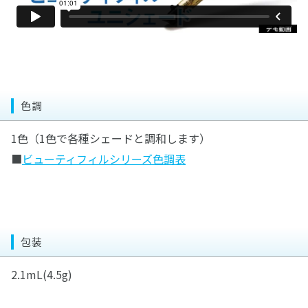
色調
1色（1色で各種シェードと調和します）
■
ビューティフィルシリーズ色調表
包装
2.1mL(4.5g)