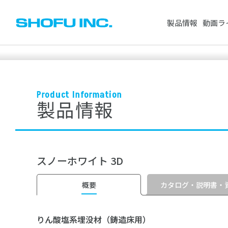
製品情報
動画ラ
CAD/CAM製品
人工歯
Product Information
セメント・プライマー・仮封材
製品情報
歯科用レジン（
※スペースで区切って複数検索が可能です。
ワックス
研削・研磨材
検索対象：
すべて
製品情報
動画
根管治療用器材
歯科用模型
スノーホワイト 3D
ホワイトニング
衛生器材
よく検索されているワード
その他製品
矯正製品
カタログ・説明書・
概要
りん酸塩系埋没材（鋳造床用）