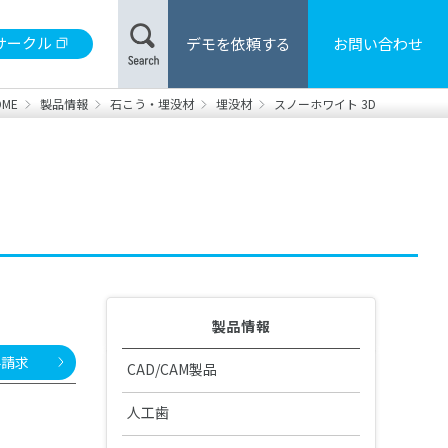
サークル
デモを依頼する
お問い合わせ
OME
製品情報
石こう・埋没材
埋没材
スノーホワイト 3D
材
合レジン/床用レジン
製品カタログ・取扱説明書の検索
用器具・機械
・患者さま向けハンドブック
製品情報
料請求
CAD/CAM製品
CAD/CAM機器
人工歯
DS 安全データシート
販売・修理中止製品
GO2Dental