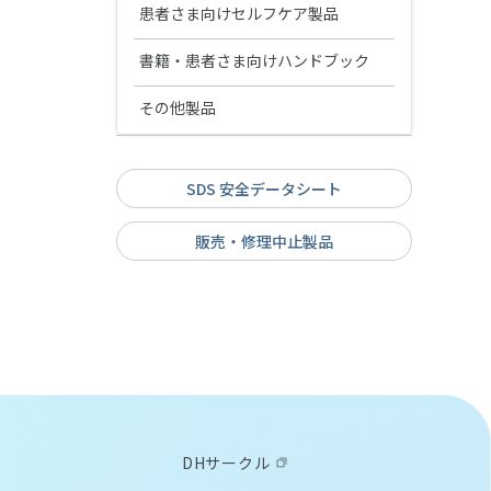
ハンディ咬合器
TTL2.5
無歯顎補綴物模型（インプラン
松風ハイライト ホーム
モデルキャプチャー トライ
ジルグロス
器具
器具用洗浄・消毒剤
ホワイトニング用測色器
患者さま向けセルフケア製品
エンドボックスⅡ
陶材焼成・ジルコニア焼結炉
メルサージュ プロ ソリッド
シリコンポイント・スティッ
ト模型）
トレーニング模型 基本実習模型
マンドレル類
オペトレーナー
デンチャー模型
ク・ホイール・カップ
オラスコープティックルーペ
各種トレー用シート
メルサージュ プロフェッショナ
アイスペシャルC-Ⅴ
サイデザイム®
下顎
シェードアップナビⅡ
Mtwoシステムボックス
エステマット スリム Ⅱ
歯磨材
診査診断用器具・機械
ディスポーザブルマスク
書籍・患者さま向けハンドブック
ホワイトニング関連製品
鋳造器
TTL3.0
ルケアシリーズ
デンチャー模型 下顎 ノンクラス
歯周病模型
松風 口腔内撮影用キット 5枚法
ディスオーパ® 消毒液0.55%
トレーニング模型 サイナスリフ
シェードアップ ナビ ホワイトニ
オストロマットシリーズ
プロフィーラ薬用ハミガキ
口腔機能モニター Oramo2
デンタルマスク AF98
プデンチャー
書籍
アルゴンキャスターi
液体歯磨・マウスウォッシュ
その他製品
スパークSLT TruColor
治療用器具・機械
清掃・除菌
技工用重合器
用
ト実習模型
ングチャート
解剖学模型 複製根歯牙着脱模型
陶材焼成用トレー/作業用具等
メルサージュ セルフケアシリー
りっぷるとれーなー
3Dサージカルマスク
デンチャー模型 上顎 ノンクラス
SRP修行論
ハリスオートマチックトーチ
ハピカエース（販売名 ： 薬用ハ
ペンブライト
バイオサニタイザーⅡ
その他製品
患者さま向けハンドブック
ヒートボックス
舌ブラシ
松風 口角鈎
その他
トレーニング模型 ドリリング実
切削・研磨
ズ
プデンチャー
ピカAJ）
拡大歯ブラシ（2倍大）
習模型
りっぷるくん
ソフループ® エクストラ・プロテ
魅せる白い歯〜審美修復の臨床
SDS 安全データシート
鋳造用リング・真空ポンプ等
バイオサニタイザーワイプ
メルサージュPCペレット
そのイビキ！睡眠時無呼吸か
ソリディライトLED/サブライトV
舌ケアプレミアム
MiCDインスツルメント キット
松風 口腔内撮影用ミラー
L-クリーナー(SLC-Ⅱ)
デンタルフロス
クション・プラス・マスク(シー
デンチャー模型 部分金属床義歯
と今後の展望について〜
その他器具・機械
リステリンシリーズ
歯周病と歯の疾患
も？
シェードアップナビⅡ
ルド付/ゴムタイプ)
ノイチャージ
サージセル・アブソーバブル・
フィットデンチャーシステム
エースクラップインスツルメン
販売・修理中止製品
松風クロスポラライザー
松風ラボエア-Z オイルフリー
デンタルフロス
MIコンセプトに基づく審美歯科
デンタルメジャーⅡ
電動歯ブラシ
ヘモスタットMD
お口の健康と妊産婦＆赤ちゃん
ト
シャブリオ
治療〜Minimal Intervention &
歯科のお話
重合用ポストスタンド
ラボギア XL
Cosmetic Dentistry〜
ラボミキサー
iO9 プロフェッショナル
PTMキット
義歯洗浄剤
チューブリンガー
お口の健康と糖尿病のお話
エアーカッター(タイプS)
落ちない接着
松風ウルトラソニッククリーナ
すみずみクリーンキッズ プレミ
エチコンシリーズ
ピカ
マルチシリンジ&マルチシリンジ
ー SUC-45
アム
用チップ
ハイブラスター オーバルジェッ
補綴臨床家･歯科技工士･歯科衛
ピカ泡クール
ト 〈LED仕様〉
生士のThe COLLABORATION〜
iOシリーズ専用替えブラシ 4種類
修復･補綴治療を成功に導くため
ラクシデント
切削・研磨関連製品
の臨床マニュアル〜
ブラウン オーラルB 替えブラシ
DHサークル
6種類
今知りたい成功するCAD/CAM