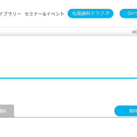
松風歯科クラブ
DH
イブラリー
セミナー&イベント
H
セミナー
デンタルショー
陶材
東京松風歯科クラブ月例会
印象
検索
診療用）
歯冠用硬質レジン
常温重
石こう・埋没材
金属
ライブラリー
診療用器具・機械
技工
患者さま向けセルフケア製品
書籍
資
資料
S