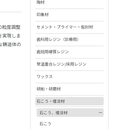
硬質レジン歯
CAD/CAM材料
陶材
製品カタログ・取扱説明書の検索
TRIOSシリーズ
エンデュラ（前歯/臼歯）
ジルコニアZRシリーズ
オールセラミックス陶材
レジン歯
印象材
3Dプリンターシステム
松風S-WAVEスキャナーシリーズ
ベラシア SA （前歯/臼歯）
ハイブリッドレジンHCシリーズ
ヴィンテージ ZR
松風リアルクラウン前歯
カーラプリント シリーズ
印象材（診療用）
の粒度調整
金属焼付用陶材
セメント・プライマー・仮封材
陶歯
DWXシリーズ/MD-500S
NC ベラシア（前歯/臼歯）
を実現しま
その他レジン
ヴィンテージ LD
レジン前歯
UltraCraft A2D HD
グランブルー EX
ヴィンテージ MP
ベラシア SA ポーセレン（前歯/
接着性レジンセメント
印象材（技工用）
歯科用レジン（診療用）
関連製品
熱可塑性レジン歯
な鋳造体の
臼歯）
オストロマットシリーズ
バイオリンガ
松風ディスクワックス
ヴィンテージ LD プレス
松風レジン臼歯
IMD-S
ファインチェッカー
ヴィンテージ ハロー
ビューティリンクSA
デュプリゲル
ヴィンテージ アートシリーズ
レジン（診療用）
ベラシア SA フルアーチ
前処理材(プライマー)
歯冠用硬質レジン
関連製品
テンポラリークラウン用シェル
集塵機
エンデュラ ゼロ臼歯
ヴィンテージ PRIME プレス
松風バイオエースレジン歯 20°臼
ディーマ プリントシリーズイン
デントシリコーン アクア
レジセムEX
松風ラボシリコーン
希釈液・分離液・その他
ビューティシーラント
各種前処理材
CDスペーサー
歯冠用硬質レジン
ボンディング材
常温重合レジン/床用レジン
松風シェルクラウン SA
歯
合着用セメント
ク
ジルデフィットシリーズ
ビューティセム べニア
デュプリコーン
ヴィンテージシリーズシェード
PRGスーパーフィックス
CDフラスコ
セラマージュ デュオ
PRリペアキット
ハイ-ボンド レジグラス
常温重合レジン
S-WAVEプリントシリーズインク
関連製品
ワックス
エッチング/歯面コンディショナ
裏層用セメント
ガイド
(IMD-S対応)
ー
充填用コンポジットレジン
CDマルチコート
セラマージュ デュオ オペーク
フルオロボンド シェイクワン
ハイ-ボンド グラスアイオノマー
プロビナイスシリーズ
ライトフィルセップ
インレーワックス
松風ベースセメント （ピンク）
義歯床用レジン
研削・研磨材
筆等作業用具
仮着・仮封材
CX
S-WAVEプリントシリーズインク
松風エッチャント
関連製品
支台築造用レジン
松風咬合紙
セラマージュ アップ
セラレジンボンド
常温重合レジン関連製品
(UltraCraft A2D HD対応)
リテンションビーズ 150/ビーズ
松風カラーワックス
松風ベースセメント ホワイト
フィットレジン
ダイヤモンド研削材
鋳造床維持装置用ワックス
石こう・埋没材
仮着・仮封材
印象トレー用レジン
ハイ-ボンド カルボセメント
充填用セメント
ペン
松風エナメルコンディショナー
MiCDインスツルメント キット
歯面コーティング材
SUシリーズ
ソリデックス ハーデュラ
フルオロボンドⅡ
関連製品
松風ブルーインレーワックス
松風ベースセメント デンティン
松風アーバン
ダイヤモンド研削材FG
松風ステップルシートワックス
松風トレーレジンⅡ
石こう、埋没材
カーバイドバー
試適・実習用ワックス
グラスアイオノマー FX-LC
ハイ-ボンド カルボプラス
粘膜調整材・機能印象材
レジングレーズ
色
関連製品
エースクラップインスツルメン
寒天印象材用シリンジ
ソリデックス
ビューティボンド Xtreme
松風レッドインレーワックス
松風ポアーレジン
ダイヤモンド研削材HP・CA
ト
松風ラインワックス
松風トレーレジン
石こう
ジェットカーバイドバーHP
カラートーニングワックス
グラスアイオノマー FX ウルトラ
松風ティッシュコンディショナー
スーパーセメント
ライトアート
カーボランダム研削材
その他ワックス
松風ココアバター