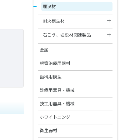
分離材・剥離液等
セラマージュシリーズ関連材料
Ⅱ
松風マイティワックス
義歯床用レジン関連製品
ペーパーパッド
松風ワックスパターン
埋没材
ジェットカーバイドバー FG
松風歯冠色ワックス
松風ハイ-ボンド グラスアイオノ
松風カーボランダムポイント
筆・ブラシ類
松風イエローワックス
松風バニッシュ
アルミナ質研削材
ワックス関連製品
ソリデックスシリーズ関連材料
マー-Ｆ（充填用）
松風ティッシュコンディショナー
HP・CA・FG
ブラシ類
ジェットカーバイドバーFG“ショ
Ⅱ ソフト
耐火模型材
松風ビーディングワックス
アクアセップ
松風ホワイトポイント
ナイスフィット
ートシャンク”
ゴム製研磨材
松風カーボランダムポイント ハ
ディッシュ類
松風ティッシュコンディショナー
ラミナ ベストⅡ
ード HP
松風ピンワックス
スパチュラ・充填器具等
石こう、埋没材関連製品
松風ピンクポイント
その他関連製品
グロスマスターZR
松風技工用カーバイドバーシリ
プライマー
研磨ペースト・コンパウンド
ーズ
CDインベストメント
松風カーボランダムポイント フ
松風ダイカラーワックス
松風フィッティングライナー バ
松風ブラウンポイント
松風ジルコニア研磨キット
金属
松風デンチャーライナー
ァイン
プレサージュ
イオ
研磨バフ・ブラシ・カップ
松風セラモメタルポイント
セラマスター コース
鋳造用合金
根管治療用器材
松風カーボランダムホイール
PRG プロケアジェル α
スーパーメルト
松風フェルトホイール
バースタンド
松風カッティングホイール
セラマスター
コバリオンEX
松風ヒートレスホイール
松風ラッピングペースト
ファイル(電動式)
陶材焼付用合金
歯科用模型
モデルコート
松風スーパースナップ リボーン
FG用スタンド
その他研磨材・ストリップス・
松風カッティングディスク Gメッ
松風ビッグシリコンポイント
松風デントニッケル
ドレッサー
松風チップレスホイール
PRGコンポグロス キット
Mtwoファイル
コバルタンMB
ADEMシステム
松風スーパースナップ バフディ
シュ
ファイル(手用)
診療用器具・機械
関連製品
バーステーションⅡ
スク
シリコンワングロス
チタン100
ダイヤモンドドレッサー
ダイレクトダイヤペースト キッ
ROTATE NiTiファイル(エンジン
ユニメタル EZ
ファントム標準セットA
松風Kファイル
松風カッティングディスク
メロットメタル
PMTC/歯面清掃器/超音波スケー
実習模型
技工用器具・機械
アルミバーブロック
リーマー
ト
用)
松風ピボットブラシ
ラー
プレサージュポイント
ヘラニウムレーザー
ダイヤモンドストリップス
金・パラジウム合金
マネキンセットA
松風Hファイル
ソルダー
実習模型STD28F-
ステンレスバークリップ
松風Kリーマー
咬合器
ホワイトニング
補綴物模型
デュラポリッシュ ダイヤ
ペーストキャリア
松風ピボットブラシ SC
メルサージュ エピック S
UPLA/STD32F-UPLA
コンポマスター
双眼ルーペ
金合金
松風ポリストリップス
金・パラジウム・銀合金
ニューエンドKファイル
その他関連製品
ニューエンドKリーマー
プロアーチシリーズ
有歯顎補綴物模型
ホワイトニング材
松風ペーストキャリア(CA用)
デュラポリッシュ
各種トレー成型器
衛生器材
インプラント用トレーニング模
メルサージュ プロフェッショナ
保存・消毒用製品
メルサージュ エピック 2in1 NEO
実習模型STD28F-
松風ラバーカップ
オラスコープティックルーペ
セラマージュ研磨キット
デジタルカメラ・口腔内撮影用
型
ルケアシリーズ
ニューエンドHファイル
HDLA/STD32F-HDLA