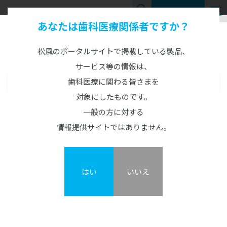
お問い合わせ
あなたは歯科医療関係者ですか？
Product Information
製品情報
松風のポータルサイトで掲載している製品、
サービス等の情報は、
歯科医療に関わる皆さまを
製品情報
MENU
対象にしたものです。
CAD/CAM製品
SUスタットジェル
一般の方に対する
CAD/CAM機器
人工歯
情報提供サイトではありません。
カタログ・説明書・資料
概要
GO2Dental
硬質レジン歯
CAD/CAM材料
陶材
TRIOSシリーズ
エンデュラ（前歯/臼歯）
ジルコニアZRシリーズ
滲出液抑制ジェル
オールセラミックス陶材
レジン歯
印象材
3Dプリンターシステム
はい
いいえ
SUスタットジェル
松風S-WAVEスキャナーシリーズ
ベラシア SA （前歯/臼歯）
ハイブリッドレジンHCシリーズ
ヴィンテージ ZR
松風リアルクラウン前歯
カーラプリント シリーズ
印象材（診療用）
金属焼付用陶材
陶歯
DWXシリーズ/MD-500S
NC ベラシア（前歯/臼歯）
その他レジン
ヴィンテージ LD
レジン前歯
UltraCraft A2D HD
グランブルー EX
ヴィンテージ MP
ベラシア SA ポーセレン（前歯/臼歯）
印象材（技工用）
関連製品
熱可塑性レジン歯
オストロマットシリーズ
バイオリンガ
松風ディスクワックス
ヴィンテージ LD プレス