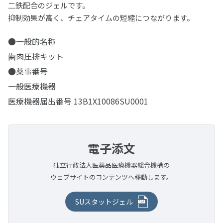
ファイル(電動式)
松風イエローワックス
陶材焼付用合金
歯科用模型
松風バニッシュ
石こう、埋没材関連製品
アルミナ質研削材
ワックス関連製品
二鉄配合のジェルです。
ソリデックスシリーズ関連材料
ディッシュ類
ジェットカーバイドバーFG“ショートシャンク”
松風デントニッケル
抑制効果が高く、チェアタイムの短縮につながります。
松風ティッシュコンディショナー プライマー
CDインベストメント
松風カーボランダムポイント ハード HP
Mtwoファイル
松風ビーディングワックス
コバルタンMB
アクアセップ
松風フィッティングライナー バイオ
ADEMシステム
松風ホワイトポイント
ファイル(手用)
診療用器具・機械
ナイスフィット
関連製品
ゴム製研磨材
松風技工用カーバイドバーシリーズ
チタン100
松風デンチャーライナー
松風カーボランダムポイント ファイン
ROTATE NiTiファイル(エンジン用)
松風ピンワックス
ユニメタル EZ
●一般的名称
スパチュラ・充填器具等
スーパーメルト
ファントム標準セットA
松風ピンクポイント
松風Kファイル
その他関連製品
メロットメタル
PMTC/歯面清掃器/超音波スケーラー
実習模型
技工用器具・機械
グロスマスターZR
リーマー
研磨ペースト・コンパウンド
歯肉圧排キット
ヘラニウムレーザー
松風カーボランダムホイール
松風ダイカラーワックス
金・パラジウム合金
モデルコート
マネキンセットA
松風ブラウンポイント
松風Hファイル
ソルダー
メルサージュ エピック S
実習模型STD28F-UPLA/STD32F-UPLA
松風ジルコニア研磨キット
松風Kリーマー
咬合器
双眼ルーペ
ホワイトニング
補綴物模型
プレサージュ
ペーストキャリア
●薬事番号
研磨バフ・ブラシ・カップ
金合金
松風ヒートレスホイール
金・パラジウム・銀合金
松風セラモメタルポイント
ニューエンドKファイル
その他関連製品
メルサージュ エピック 2in1 NEO
実習模型STD28F-HDLA/STD32F-HDLA
セラマスター コース
ニューエンドKリーマー
プロアーチシリーズ
オラスコープティックルーペ TTL2.5
一般医療機器
有歯顎補綴物模型
ホワイトニング材
PRG プロケアジェル α
松風ペーストキャリア(CA用)
各種トレー成型器
衛生器材
デジタルカメラ・口腔内撮影用器具
インプラント用トレーニング模型
松風フェルトホイール
保存・消毒用製品
バースタンド
松風チップレスホイール
松風カッティングホイール
ニューエンドHファイル
医療機器届出番号 13B1X10086SU0001
メルサージュ プロ ソリッド
オペトレーナー
セラマスター
ハンディ咬合器
オラスコープティックルーペ TTL3.0
無歯顎補綴物模型（インプラント模型）
松風ハイライト ホーム
松風ラッピングペースト
モデルキャプチャー トライ
アイスペシャルC-Ⅴ
器具用洗浄・消毒剤
トレーニング模型 基本実習模型 下顎
ホワイトニング用測色器
患者さま向けセルフケア製品
松風スーパースナップ リボーン
エンドボックスⅡ
陶材焼成・ジルコニア焼結炉
診査診断用器具・機械
デンチャー模型
FG用スタンド
その他研磨材・ストリップス・ドレッサー
松風カッティングディスク Gメッシュ
松風ビッグシリコンポイント
スパークSLT TruColor
PRGコンポグロス キット
各種トレー用シート
松風 口腔内撮影用キット 5枚法用
サイデザイム®
トレーニング模型 サイナスリフト実習模型
シェードアップナビⅡ
松風スーパースナップ バフディスク
Mtwoシステムボックス
エステマット スリム Ⅱ
歯磨材
口腔機能モニター Oramo2
ディスポーザブルマスク
書籍・患者さま向けハンドブック
デンチャー模型 下顎 ノンクラスプデンチャー
ホワイトニング関連製品
バーステーションⅡ
鋳造器
治療用器具・機械
歯周病模型
ダイヤモンドドレッサー
松風カッティングディスク
シリコンワングロス
電子添文
ダイレクトダイヤペースト キット
松風 口角鈎
ディスオーパ® 消毒液0.55%
トレーニング模型 ドリリング実習模型
シェードアップ ナビ ホワイトニングチャート
松風ピボットブラシ
オストロマットシリーズ
プロフィーラ薬用ハミガキ
りっぷるとれーなー
デンタルマスク AF98
デンチャー模型 上顎 ノンクラスプデンチャー
書籍
アルミバーブロック
アルゴンキャスターi
液体歯磨・マウスウォッシュ
その他製品
ペンブライト
清掃・除菌
解剖学模型 複製根歯牙着脱模型
ダイヤモンドストリップス
技工用重合器
その他
プレサージュポイント
デュラポリッシュ ダイヤ
松風 口腔内撮影用ミラー
独立行政法人医薬品医療機器総合機構の
松風ピボットブラシ SC
陶材焼成用トレー/作業用具等
メルサージュ セルフケアシリーズ
りっぷるくん
3Dサージカルマスク
デンチャー模型 部分金属床義歯
SRP修行論
ステンレスバークリップ
ハリスオートマチックトーチ
ハピカエース（販売名 ： 薬用ハピカAJ）
バイオサニタイザーⅡ
その他製品
拡大歯ブラシ（2倍大）
患者さま向けハンドブック
松風ポリストリップス
ヒートボックス
舌ブラシ
MiCDインスツルメント キット
切削・研磨
ウェブサイトのコンテンツへ移動します。
コンポマスター
デュラポリッシュ
松風クロスポラライザー
メルサージュ プロフェッショナルケアシリーズ
シェードアップナビⅡ
ソフループ® エクストラ・プロテクション・プラス・マ
SDS 安全データシート
魅せる白い歯〜審美修復の臨床と今後の展望について〜
鋳造用リング・真空ポンプ等
リステリンシリーズ
バイオサニタイザーワイプ
メルサージュPCペレット
歯周病と歯の疾患
そのイビキ！睡眠時無呼吸かも？
セラマージュ研磨キット
ソリディライトLED/サブライトV
舌ケアプレミアム
エースクラップインスツルメント
L-クリーナー(SLC-Ⅱ)
デンタルフロス
スク(シールド付/ゴムタイプ)
その他器具・機械
松風ラバーカップ
SUスタットジェル
ジルグロス
マンドレル類
シャブリオ
MIコンセプトに基づく審美歯科治療〜Minimal
ノイチャージ
サージセル・アブソーバブル・ヘモスタットMD
お口の健康と妊産婦＆赤ちゃん歯科のお話
フィットデンチャーシステム
販売・修理中止製品
チューブリンガー
松風ラボエア-Z オイルフリー
デンタルフロス
Intervention & Cosmetic Dentistry〜
デンタルメジャーⅡ
電動歯ブラシ
シリコンポイント・スティック・ホイール・カップ
メルサージュ プロフェッショナルケアシリーズ