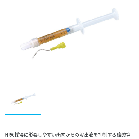
松風レジン臼歯
IMD-S
ファインチェッカー
ヴィンテージ ハロー
デュプリゲル
ヴィンテージ アートシリーズ
ベラシア SA フルアーチ
関連製品
テンポラリークラウン用シェル
集塵機
エンデュラ ゼロ臼歯
ヴィンテージ PRIME プレス
松風バイオエースレジン歯 20°臼歯
ディーマ プリントシリーズインク
デントシリコーン アクア
松風ラボシリコーン
希釈液・分離液・その他
CDスペーサー
松風シェルクラウン SA
セメント・プライマー・仮封材
S-WAVEプリントシリーズインク(IMD-S対応)
ジルデフィットシリーズ
デュプリコーン
ヴィンテージシリーズシェードガイド
CDフラスコ
接着性レジンセメント
歯科用レジン（診療用）
S-WAVEプリントシリーズインク(UltraCraft A2D HD対
筆等作業用具
CDマルチコート
応)
ビューティリンクSA
レジン（診療用）
前処理材(プライマー)
歯冠用硬質レジン
松風咬合紙
関連製品
レジセムEX
ビューティシーラント
各種前処理材
歯冠用硬質レジン
ボンディング材
常温重合レジン/床用レジン
合着用セメント
SUシリーズ
ビューティセム べニア
PRGスーパーフィックス
セラマージュ デュオ
PRリペアキット
ハイ-ボンド レジグラス
常温重合レジン
関連製品
ワックス
エッチング/歯面コンディショナー
裏層用セメント
寒天印象材用シリンジ
充填用コンポジットレジン
セラマージュ デュオ オペーク
フルオロボンド シェイクワン
ハイ-ボンド グラスアイオノマーCX
プロビナイスシリーズ
ライトフィルセップ
松風エッチャント
インレーワックス
松風ベースセメント （ピンク）
義歯床用レジン
研削・研磨材
関連製品
仮着・仮封材
分離材・剥離液等
支台築造用レジン
セラマージュ アップ
セラレジンボンド
ハイ-ボンド カルボセメント
常温重合レジン関連製品
リテンションビーズ 150/ビーズペン
松風エナメルコンディショナー
松風カラーワックス
松風ベースセメント ホワイト
フィットレジン
ダイヤモンド研削材
MiCDインスツルメント キット
鋳造床維持装置用ワックス
石こう・埋没材
仮着・仮封材
印象トレー用レジン
充填用セメント
歯面コーティング材
ソリデックス ハーデュラ
フルオロボンドⅡ
ハイ-ボンド カルボプラス
レジングレーズ
松風ブルーインレーワックス
松風ベースセメント デンティン色
松風アーバン
ダイヤモンド研削材FG
エースクラップインスツルメント
松風ステップルシートワックス
松風トレーレジンⅡ
石こう、埋没材
カーバイドバー
金属
試適・実習用ワックス
グラスアイオノマー FX-LC
粘膜調整材・機能印象材
関連製品
ソリデックス
ビューティボンド Xtreme
スーパーセメント
ライトアート
松風レッドインレーワックス
松風ポアーレジン
ダイヤモンド研削材HP・CA
ペーパーパッド
松風ラインワックス
松風トレーレジン
石こう
ジェットカーバイドバーHP
カラートーニングワックス
鋳造用合金
グラスアイオノマー FX ウルトラ
松風ティッシュコンディショナーⅡ
耐火模型材
根管治療用器材
カーボランダム研削材
その他ワックス
松風ココアバター
セラマージュシリーズ関連材料
筆・ブラシ類
松風マイティワックス
印象採得に影響しやすい歯肉からの滲出液を抑制する硫酸第
義歯床用レジン関連製品
ブラシ類
松風ワックスパターン
埋没材
ジェットカーバイドバー FG
松風歯冠色ワックス
コバリオンEX
松風ハイ-ボンド グラスアイオノマー-Ｆ（充填用）
松風ティッシュコンディショナーⅡ ソフト
ラミナ ベストⅡ
松風カーボランダムポイント HP・CA・FG