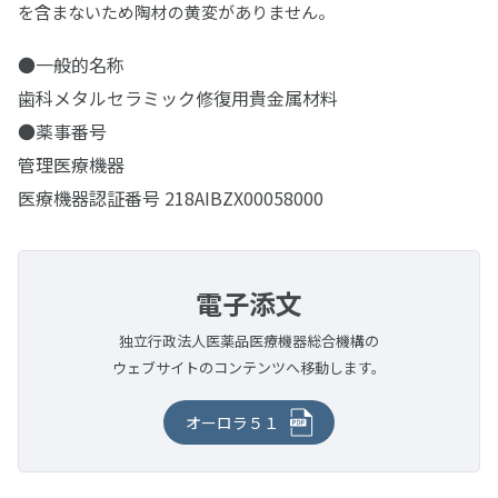
研磨バフ・ブラシ・カップ
を含まないため陶材の黄変がありません。
金合金
松風ヒートレスホイール
金・パラジウム・銀合金
松風セラモメタルポイント
セラマスター コース
PRG プロケアジェル α
松風フェルトホイール
バースタンド
●一般的名称
松風チップレスホイール
松風カッティングホイール
関連製品
セラマスター
松風ラッピングペースト
松風スーパースナップ リボーン
歯科メタルセラミック修復用貴金属材料
FG用スタンド
その他研磨材・ストリップス・ドレッサー
松風カッティングディスク Gメッシュ
メロットメタル
松風ビッグシリコンポイント
●薬事番号
根管治療用器材
PRGコンポグロス キット
松風スーパースナップ バフディスク
バーステーションⅡ
ダイヤモンドドレッサー
松風カッティングディスク
ソルダー
管理医療機器
シリコンワングロス
ダイレクトダイヤペースト キット
ファイル(電動式)
歯科用模型
松風ピボットブラシ
アルミバーブロック
ダイヤモンドストリップス
医療機器認証番号 218AIBZX00058000
その他関連製品
プレサージュポイント
デュラポリッシュ ダイヤ
Mtwoファイル
ADEMシステム
松風ピボットブラシ SC
ファイル(手用)
診療用器具・機械
ステンレスバークリップ
松風ポリストリップス
コンポマスター
デュラポリッシュ
ROTATE NiTiファイル(エンジン用)
ファントム標準セットA
メルサージュ プロフェッショナルケアシリーズ
松風Kファイル
PMTC/歯面清掃器/超音波スケーラー
実習模型
技工用器具・機械
リーマー
セラマージュ研磨キット
電子添文
松風ラバーカップ
ジルグロス
マネキンセットA
マンドレル類
松風Hファイル
メルサージュ エピック S
実習模型STD28F-UPLA/STD32F-UPLA
松風Kリーマー
咬合器
双眼ルーペ
ホワイトニング
補綴物模型
ペーストキャリア
シリコンポイント・スティック・ホイール・カップ
独立行政法人医薬品医療機器総合機構の
メルサージュ プロフェッショナルケアシリーズ
ニューエンドKファイル
メルサージュ エピック 2in1 NEO
実習模型STD28F-HDLA/STD32F-HDLA
ニューエンドKリーマー
プロアーチシリーズ
オラスコープティックルーペ TTL2.5
有歯顎補綴物模型
ホワイトニング材
松風ペーストキャリア(CA用)
各種トレー成型器
ウェブサイトのコンテンツへ移動します。
衛生器材
デジタルカメラ・口腔内撮影用器具
インプラント用トレーニング模型
保存・消毒用製品
ニューエンドHファイル
メルサージュ プロ ソリッド
オペトレーナー
ハンディ咬合器
オラスコープティックルーペ TTL3.0
無歯顎補綴物模型（インプラント模型）
松風ハイライト ホーム
モデルキャプチャー トライ
アイスペシャルC-Ⅴ
器具用洗浄・消毒剤
トレーニング模型 基本実習模型 下顎
ホワイトニング用測色器
患者さま向けセルフケア製品
エンドボックスⅡ
陶材焼成・ジルコニア焼結炉
診査診断用器具・機械
デンチャー模型
オーロラ５１
スパークSLT TruColor
各種トレー用シート
松風 口腔内撮影用キット 5枚法用
サイデザイム®
トレーニング模型 サイナスリフト実習模型
シェードアップナビⅡ
Mtwoシステムボックス
エステマット スリム Ⅱ
歯磨材
口腔機能モニター Oramo2
ディスポーザブルマスク
書籍・患者さま向けハンドブック
デンチャー模型 下顎 ノンクラスプデンチャー
ホワイトニング関連製品
鋳造器
治療用器具・機械
歯周病模型