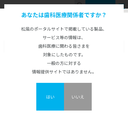
お問い合わせ
あなたは歯科医療関係者ですか？
Product Information
製品情報
松風のポータルサイトで掲載している製品、
サービス等の情報は、
歯科医療に関わる皆さまを
製品情報
MENU
対象にしたものです。
CAD/CAM製品
オーロラ51
一般の方に対する
CAD/CAM機器
人工歯
情報提供サイトではありません。
カタログ・説明書・資料
概要
GO2Dental
硬質レジン歯
CAD/CAM材料
陶材
TRIOSシリーズ
エンデュラ（前歯/臼歯）
ジルコニアZRシリーズ
陶材焼付用金パラジウム合金(ノンシルバー)
オールセラミックス陶材
レジン歯
印象材
3Dプリンターシステム
はい
いいえ
オーロラ51
松風S-WAVEスキャナーシリーズ
ベラシア SA （前歯/臼歯）
ハイブリッドレジンHCシリーズ
ヴィンテージ ZR
松風リアルクラウン前歯
カーラプリント シリーズ
印象材（診療用）
金属焼付用陶材
セメント・プライマー・仮封材
陶歯
DWXシリーズ/MD-500S
NC ベラシア（前歯/臼歯）
その他レジン
ヴィンテージ LD
レジン前歯
UltraCraft A2D HD
グランブルー EX
ヴィンテージ MP
ベラシア SA ポーセレン（前歯/臼歯）
接着性レジンセメント
印象材（技工用）
歯科用レジン（診療用）
関連製品
熱可塑性レジン歯
オストロマットシリーズ
バイオリンガ
松風ディスクワックス
ヴィンテージ LD プレス