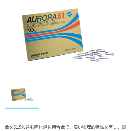
松風レジン臼歯
IMD-S
ファインチェッカー
ヴィンテージ ハロー
ビューティリンクSA
デュプリゲル
ヴィンテージ アートシリーズ
レジン（診療用）
ベラシア SA フルアーチ
前処理材(プライマー)
歯冠用硬質レジン
関連製品
テンポラリークラウン用シェル
集塵機
エンデュラ ゼロ臼歯
ヴィンテージ PRIME プレス
松風バイオエースレジン歯 20°臼歯
ディーマ プリントシリーズインク
デントシリコーン アクア
レジセムEX
松風ラボシリコーン
希釈液・分離液・その他
ビューティシーラント
各種前処理材
CDスペーサー
歯冠用硬質レジン
ボンディング材
常温重合レジン/床用レジン
松風シェルクラウン SA
合着用セメント
S-WAVEプリントシリーズインク(IMD-S対応)
ジルデフィットシリーズ
ビューティセム べニア
デュプリコーン
ヴィンテージシリーズシェードガイド
PRGスーパーフィックス
CDフラスコ
セラマージュ デュオ
PRリペアキット
ハイ-ボンド レジグラス
常温重合レジン
関連製品
ワックス
エッチング/歯面コンディショナー
裏層用セメント
S-WAVEプリントシリーズインク(UltraCraft A2D HD対
筆等作業用具
充填用コンポジットレジン
CDマルチコート
セラマージュ デュオ オペーク
フルオロボンド シェイクワン
ハイ-ボンド グラスアイオノマーCX
プロビナイスシリーズ
ライトフィルセップ
応)
松風エッチャント
インレーワックス
松風ベースセメント （ピンク）
義歯床用レジン
研削・研磨材
関連製品
仮着・仮封材
支台築造用レジン
松風咬合紙
セラマージュ アップ
セラレジンボンド
ハイ-ボンド カルボセメント
常温重合レジン関連製品
リテンションビーズ 150/ビーズペン
関連製品
松風エナメルコンディショナー
松風カラーワックス
松風ベースセメント ホワイト
フィットレジン
ダイヤモンド研削材
MiCDインスツルメント キット
鋳造床維持装置用ワックス
石こう・埋没材
仮着・仮封材
印象トレー用レジン
充填用セメント
歯面コーティング材
SUシリーズ
ソリデックス ハーデュラ
フルオロボンドⅡ
ハイ-ボンド カルボプラス
レジングレーズ
松風ブルーインレーワックス
松風ベースセメント デンティン色
松風アーバン
ダイヤモンド研削材FG
エースクラップインスツルメント
松風ステップルシートワックス
松風トレーレジンⅡ
石こう、埋没材
カーバイドバー
金属
試適・実習用ワックス
グラスアイオノマー FX-LC
粘膜調整材・機能印象材
関連製品
寒天印象材用シリンジ
ソリデックス
ビューティボンド Xtreme
スーパーセメント
ライトアート
松風レッドインレーワックス
松風ポアーレジン
ダイヤモンド研削材HP・CA
ペーパーパッド
松風ラインワックス
松風トレーレジン
石こう
ジェットカーバイドバーHP
カラートーニングワックス
鋳造用合金
グラスアイオノマー FX ウルトラ
松風ティッシュコンディショナーⅡ
耐火模型材
カーボランダム研削材
その他ワックス
松風ココアバター
分離材・剥離液等
セラマージュシリーズ関連材料
筆・ブラシ類
松風マイティワックス
義歯床用レジン関連製品
ブラシ類
松風ワックスパターン
埋没材
ジェットカーバイドバー FG
松風歯冠色ワックス
コバリオンEX
松風ハイ-ボンド グラスアイオノマー-Ｆ（充填用）
松風ティッシュコンディショナーⅡ ソフト
ラミナ ベストⅡ
松風カーボランダムポイント HP・CA・FG
松風イエローワックス
陶材焼付用合金
松風バニッシュ
石こう、埋没材関連製品
アルミナ質研削材
ワックス関連製品
ソリデックスシリーズ関連材料
ディッシュ類
ジェットカーバイドバーFG“ショートシャンク”
松風デントニッケル
松風ティッシュコンディショナー プライマー
CDインベストメント
松風カーボランダムポイント ハード HP
松風ビーディングワックス
コバルタンMB
アクアセップ
松風フィッティングライナー バイオ
松風ホワイトポイント
ナイスフィット
ゴム製研磨材
松風技工用カーバイドバーシリーズ
チタン100
松風デンチャーライナー
松風カーボランダムポイント ファイン
松風ピンワックス
ユニメタル EZ
スパチュラ・充填器具等
スーパーメルト
松風ピンクポイント
その他関連製品
グロスマスターZR
研磨ペースト・コンパウンド
ヘラニウムレーザー
松風カーボランダムホイール
松風ダイカラーワックス
金・パラジウム合金
金を51.5%含む陶材焼付用合金で、高い物理的特性を有し、銀
モデルコート
松風ブラウンポイント
松風ジルコニア研磨キット
プレサージュ