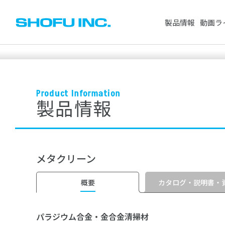
製品情報
動画ラ
CAD/CAM製品
人工歯
Product Information
セメント・プライマー・仮封材
製品情報
歯科用レジン（
※スペースで区切って複数検索が可能です。
ワックス
研削・研磨材
検索対象：
すべて
製品情報
動画
根管治療用器材
歯科用模型
メタクリーン
ホワイトニング
衛生器材
よく検索されているワード
その他製品
矯正製品
カタログ・説明書・
概要
パラジウム合金・金合金清掃材