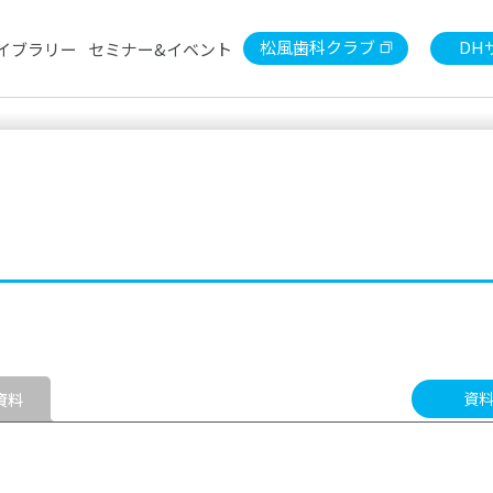
松風歯科クラブ
DH
イブラリー
セミナー&イベント
セミナー
デンタルショー
陶材
東京松風歯科クラブ月例会
印象
検索
診療用）
歯冠用硬質レジン
常温重
石こう・埋没材
金属
ライブラリー
診療用器具・機械
技工
患者さま向けセルフケア製品
書籍
資
資料
S