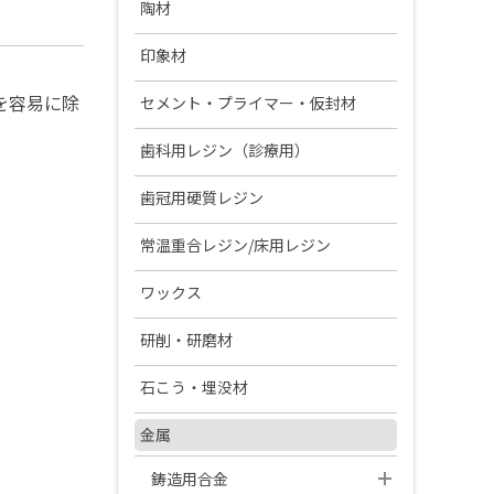
硬質レジン歯
CAD/CAM材料
陶材
製品カタログ・取扱説明書の検索
TRIOSシリーズ
エンデュラ（前歯/臼歯）
ジルコニアZRシリーズ
オールセラミックス陶材
レジン歯
印象材
3Dプリンターシステム
松風S-WAVEスキャナーシリーズ
ベラシア SA （前歯/臼歯）
ハイブリッドレジンHCシリーズ
ヴィンテージ ZR
松風リアルクラウン前歯
カーラプリント シリーズ
印象材（診療用）
を容易に除
金属焼付用陶材
セメント・プライマー・仮封材
陶歯
DWXシリーズ/MD-500S
NC ベラシア（前歯/臼歯）
その他レジン
ヴィンテージ LD
レジン前歯
UltraCraft A2D HD
グランブルー EX
ヴィンテージ MP
ベラシア SA ポーセレン（前歯/
接着性レジンセメント
印象材（技工用）
歯科用レジン（診療用）
関連製品
熱可塑性レジン歯
臼歯）
オストロマットシリーズ
バイオリンガ
松風ディスクワックス
ヴィンテージ LD プレス
松風レジン臼歯
IMD-S
ファインチェッカー
ヴィンテージ ハロー
ビューティリンクSA
デュプリゲル
ヴィンテージ アートシリーズ
レジン（診療用）
ベラシア SA フルアーチ
前処理材(プライマー)
歯冠用硬質レジン
関連製品
テンポラリークラウン用シェル
集塵機
エンデュラ ゼロ臼歯
ヴィンテージ PRIME プレス
松風バイオエースレジン歯 20°臼
ディーマ プリントシリーズイン
デントシリコーン アクア
レジセムEX
松風ラボシリコーン
希釈液・分離液・その他
ビューティシーラント
各種前処理材
CDスペーサー
歯冠用硬質レジン
ボンディング材
常温重合レジン/床用レジン
松風シェルクラウン SA
歯
合着用セメント
ク
ジルデフィットシリーズ
ビューティセム べニア
デュプリコーン
ヴィンテージシリーズシェード
PRGスーパーフィックス
CDフラスコ
セラマージュ デュオ
PRリペアキット
ハイ-ボンド レジグラス
常温重合レジン
S-WAVEプリントシリーズインク
関連製品
ワックス
エッチング/歯面コンディショナ
裏層用セメント
ガイド
(IMD-S対応)
ー
充填用コンポジットレジン
CDマルチコート
セラマージュ デュオ オペーク
フルオロボンド シェイクワン
ハイ-ボンド グラスアイオノマー
プロビナイスシリーズ
ライトフィルセップ
インレーワックス
松風ベースセメント （ピンク）
義歯床用レジン
研削・研磨材
筆等作業用具
仮着・仮封材
CX
S-WAVEプリントシリーズインク
松風エッチャント
関連製品
支台築造用レジン
松風咬合紙
セラマージュ アップ
セラレジンボンド
常温重合レジン関連製品
(UltraCraft A2D HD対応)
リテンションビーズ 150/ビーズ
松風カラーワックス
松風ベースセメント ホワイト
フィットレジン
ダイヤモンド研削材
鋳造床維持装置用ワックス
石こう・埋没材
仮着・仮封材
印象トレー用レジン
ハイ-ボンド カルボセメント
充填用セメント
ペン
松風エナメルコンディショナー
MiCDインスツルメント キット
歯面コーティング材
SUシリーズ
ソリデックス ハーデュラ
フルオロボンドⅡ
関連製品
松風ブルーインレーワックス
松風ベースセメント デンティン
松風アーバン
ダイヤモンド研削材FG
松風ステップルシートワックス
松風トレーレジンⅡ
石こう、埋没材
カーバイドバー
金属
試適・実習用ワックス
グラスアイオノマー FX-LC
ハイ-ボンド カルボプラス
粘膜調整材・機能印象材
レジングレーズ
色
関連製品
エースクラップインスツルメン
寒天印象材用シリンジ
ソリデックス
ビューティボンド Xtreme
松風レッドインレーワックス
松風ポアーレジン
ダイヤモンド研削材HP・CA
ト
松風ラインワックス
松風トレーレジン
石こう
ジェットカーバイドバーHP
カラートーニングワックス
鋳造用合金
グラスアイオノマー FX ウルトラ
松風ティッシュコンディショナー
スーパーセメント
耐火模型材
ライトアート
カーボランダム研削材
その他ワックス
松風ココアバター