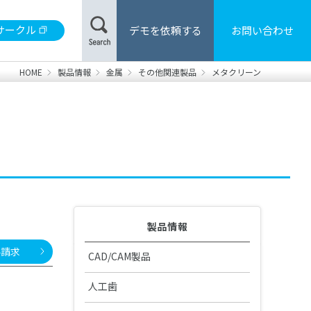
サークル
デモを依頼する
お問い合わせ
HOME
製品情報
金属
その他関連製品
メタクリーン
材
合レジン/床用レジン
製品カタログ・取扱説明書の検索
用器具・機械
・患者さま向けハンドブック
製品情報
料請求
CAD/CAM製品
CAD/CAM機器
人工歯
DS 安全データシート
販売・修理中止製品
GO2Dental