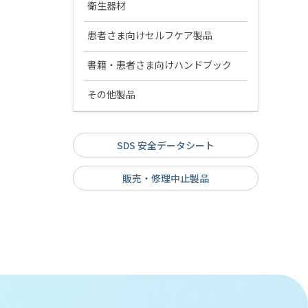
ニューエンドKリーマー
プロアーチシリーズ
有歯顎補綴物模型
ホワイトニング材
松風ペーストキャリア(CA用)
ジルグロス
各種トレー成型器
衛生器材
インプラント用トレーニング模
保存・消毒用製品
メルサージュ エピック 2in1 NEO
実習模型STD28F-
シリコンポイント・スティッ
オラスコープティックルーペ
デジタルカメラ・口腔内撮影用
型
マンドレル類
ニューエンドHファイル
HDLA/STD32F-HDLA
ハンディ咬合器
ク・ホイール・カップ
TTL2.5
無歯顎補綴物模型（インプラン
松風ハイライト ホーム
モデルキャプチャー トライ
メルサージュ プロフェッショナ
器具
器具用洗浄・消毒剤
ホワイトニング用測色器
患者さま向けセルフケア製品
エンドボックスⅡ
陶材焼成・ジルコニア焼結炉
メルサージュ プロ ソリッド
ト模型）
ルケアシリーズ
トレーニング模型 基本実習模型
オペトレーナー
デンチャー模型
オラスコープティックルーペ
各種トレー用シート
アイスペシャルC-Ⅴ
サイデザイム®
下顎
シェードアップナビⅡ
Mtwoシステムボックス
エステマット スリム Ⅱ
歯磨材
診査診断用器具・機械
ディスポーザブルマスク
書籍・患者さま向けハンドブック
ホワイトニング関連製品
鋳造器
TTL3.0
デンチャー模型 下顎 ノンクラス
歯周病模型
松風 口腔内撮影用キット 5枚法
ディスオーパ® 消毒液0.55%
トレーニング模型 サイナスリフ
シェードアップ ナビ ホワイトニ
オストロマットシリーズ
プロフィーラ薬用ハミガキ
口腔機能モニター Oramo2
デンタルマスク AF98
プデンチャー
書籍
アルゴンキャスターi
液体歯磨・マウスウォッシュ
その他製品
スパークSLT TruColor
治療用器具・機械
清掃・除菌
技工用重合器
用
ト実習模型
ングチャート
解剖学模型 複製根歯牙着脱模型
陶材焼成用トレー/作業用具等
メルサージュ セルフケアシリー
りっぷるとれーなー
3Dサージカルマスク
デンチャー模型 上顎 ノンクラス
SRP修行論
ハリスオートマチックトーチ
ハピカエース（販売名 ： 薬用ハ
ペンブライト
バイオサニタイザーⅡ
その他製品
患者さま向けハンドブック
ヒートボックス
舌ブラシ
松風 口角鈎
その他
トレーニング模型 ドリリング実
切削・研磨
ズ
プデンチャー
ピカAJ）
拡大歯ブラシ（2倍大）
習模型
りっぷるくん
ソフループ® エクストラ・プロテ
魅せる白い歯〜審美修復の臨床
SDS 安全データシート
鋳造用リング・真空ポンプ等
バイオサニタイザーワイプ
メルサージュPCペレット
そのイビキ！睡眠時無呼吸か
ソリディライトLED/サブライトV
舌ケアプレミアム
MiCDインスツルメント キット
松風 口腔内撮影用ミラー
L-クリーナー(SLC-Ⅱ)
デンタルフロス
クション・プラス・マスク(シー
デンチャー模型 部分金属床義歯
と今後の展望について〜
その他器具・機械
リステリンシリーズ
歯周病と歯の疾患
も？
シェードアップナビⅡ
ルド付/ゴムタイプ)
ノイチャージ
サージセル・アブソーバブル・
フィットデンチャーシステム
エースクラップインスツルメン
販売・修理中止製品
松風クロスポラライザー
松風ラボエア-Z オイルフリー
デンタルフロス
MIコンセプトに基づく審美歯科
デンタルメジャーⅡ
電動歯ブラシ
ヘモスタットMD
お口の健康と妊産婦＆赤ちゃん
ト
シャブリオ
治療〜Minimal Intervention &
歯科のお話
重合用ポストスタンド
ラボギア XL
Cosmetic Dentistry〜
ラボミキサー
iO9 プロフェッショナル
PTMキット
義歯洗浄剤
チューブリンガー
お口の健康と糖尿病のお話
エアーカッター(タイプS)
落ちない接着
松風ウルトラソニッククリーナ
すみずみクリーンキッズ プレミ
エチコンシリーズ
ピカ
マルチシリンジ&マルチシリンジ
ー SUC-45
アム
用チップ
ハイブラスター オーバルジェッ
補綴臨床家･歯科技工士･歯科衛
ピカ泡クール
ト 〈LED仕様〉
生士のThe COLLABORATION〜
iOシリーズ専用替えブラシ 4種類
修復･補綴治療を成功に導くため
ラクシデント
切削・研磨関連製品
の臨床マニュアル〜
ブラウン オーラルB 替えブラシ