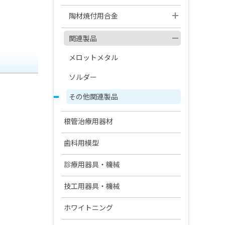
分離材・剥離液等
セラマージュシリーズ関連材料
Ⅱ
松風マイティワックス
義歯床用レジン関連製品
ペーパーパッド
松風ワックスパターン
埋没材
ジェットカーバイドバー FG
松風歯冠色ワックス
コバリオンEX
松風ハイ-ボンド グラスアイオノ
ラミナ ベストⅡ
松風カーボランダムポイント
筆・ブラシ類
松風イエローワックス
陶材焼付用合金
松風バニッシュ
石こう、埋没材関連製品
アルミナ質研削材
ワックス関連製品
ソリデックスシリーズ関連材料
マー-Ｆ（充填用）
松風ティッシュコンディショナー
HP・CA・FG
ブラシ類
ジェットカーバイドバーFG“ショ
松風デントニッケル
Ⅱ ソフト
CDインベストメント
松風ビーディングワックス
コバルタンMB
アクアセップ
松風フィッティングライナー バ
松風ホワイトポイント
ナイスフィット
関連製品
ートシャンク”
ゴム製研磨材
松風カーボランダムポイント ハ
イオ
ディッシュ類
チタン100
松風ティッシュコンディショナー
ード HP
松風ピンワックス
ユニメタル EZ
スパチュラ・充填器具等
松風ピンクポイント
その他関連製品
メロットメタル
グロスマスターZR
松風技工用カーバイドバーシリ
プライマー
研磨ペースト・コンパウンド
スーパーメルト
ーズ
ヘラニウムレーザー
松風カーボランダムポイント フ
松風ダイカラーワックス
金・パラジウム合金
松風ブラウンポイント
ソルダー
松風ジルコニア研磨キット
松風デンチャーライナー
ァイン
プレサージュ
モデルコート
研磨バフ・ブラシ・カップ
金合金
金・パラジウム・銀合金
松風セラモメタルポイント
その他関連製品
セラマスター コース
松風カーボランダムホイール
PRG プロケアジェル α
松風フェルトホイール
バースタンド
松風カッティングホイール
セラマスター
根管治療用器材
松風ヒートレスホイール
松風ラッピングペースト
松風スーパースナップ リボーン
FG用スタンド
その他研磨材・ストリップス・
松風カッティングディスク Gメッ
松風ビッグシリコンポイント
ドレッサー
松風チップレスホイール
PRGコンポグロス キット
ファイル(電動式)
歯科用模型
松風スーパースナップ バフディ
シュ
バーステーションⅡ
スク
シリコンワングロス
ダイヤモンドドレッサー
ダイレクトダイヤペースト キッ
Mtwoファイル
ADEMシステム
松風カッティングディスク
ファイル(手用)
診療用器具・機械
アルミバーブロック
ト
松風ピボットブラシ
プレサージュポイント
ダイヤモンドストリップス
ROTATE NiTiファイル(エンジン
ファントム標準セットA
松風Kファイル
PMTC/歯面清掃器/超音波スケー
実習模型
技工用器具・機械
ステンレスバークリップ
リーマー
デュラポリッシュ ダイヤ
用)
松風ピボットブラシ SC
ラー
コンポマスター
松風ポリストリップス
マネキンセットA
松風Hファイル
実習模型STD28F-
松風Kリーマー
咬合器
ホワイトニング
補綴物模型
デュラポリッシュ
ペーストキャリア
メルサージュ プロフェッショナ
メルサージュ エピック S
UPLA/STD32F-UPLA
松風ラバーカップ
双眼ルーペ
セラマージュ研磨キット
ルケアシリーズ
ニューエンドKファイル