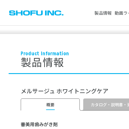
製品情報
動画ラ
CAD/CAM製品
人工歯
Product Information
セメント・プライマー・仮封材
製品情報
歯科用レジン（
※スペースで区切って複数検索が可能です。
ワックス
研削・研磨材
検索対象：
すべて
製品情報
動画
根管治療用器材
歯科用模型
メルサージュ ホワイトニングケア
ホワイトニング
衛生器材
よく検索されているワード
その他製品
矯正製品
カタログ・説明書・
概要
審美用歯みがき剤