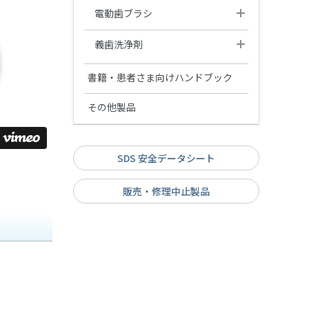
ノイチャージ
フィットデンチャーシステム
ジルグロス
エースクラップインスツルメン
松風クロスポラライザー
松風ラボエア-Z オイルフリー
デンタルフロス
デンタルメジャーⅡ
電動歯ブラシ
シリコンポイント・スティッ
ト
マンドレル類
シャブリオ
ク・ホイール・カップ
重合用ポストスタンド
メルサージュ プロフェッショナ
ラボギア XL
ラボミキサー
iO9 プロフェッショナル
義歯洗浄剤
ルケアシリーズ
チューブリンガー
エアーカッター(タイプS)
松風ウルトラソニッククリーナ
すみずみクリーンキッズ プレミ
ピカ
マルチシリンジ&マルチシリンジ
書籍・患者さま向けハンドブック
ー SUC-45
アム
用チップ
ハイブラスター オーバルジェッ
ピカ泡クール
ト 〈LED仕様〉
書籍
iOシリーズ専用替えブラシ 4種類
その他製品
ラクシデント
切削・研磨関連製品
SRP修行論
ブラウン オーラルB 替えブラシ
その他製品
患者さま向けハンドブック
6種類
魅せる白い歯〜審美修復の臨床
SDS 安全データシート
メルサージュPCペレット
そのイビキ！睡眠時無呼吸か
と今後の展望について〜
も？
サージセル・アブソーバブル・
販売・修理中止製品
MIコンセプトに基づく審美歯科
ヘモスタットMD
お口の健康と妊産婦＆赤ちゃん
治療〜Minimal Intervention &
歯科のお話
Cosmetic Dentistry〜
PTMキット
お口の健康と糖尿病のお話
落ちない接着
エチコンシリーズ
補綴臨床家･歯科技工士･歯科衛
生士のThe COLLABORATION〜
修復･補綴治療を成功に導くため