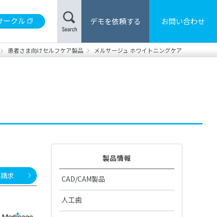
サークル
デモを依頼する
お問い合わせ
患者さま向けセルフケア製品
メルサージュ ホワイトニングケア
材
合レジン/床用レジン
製品カタログ・取扱説明書の検索
用器具・機械
・患者さま向けハンドブック
製品情報
料請求
CAD/CAM製品
CAD/CAM機器
人工歯
DS 安全データシート
販売・修理中止製品
GO2Dental