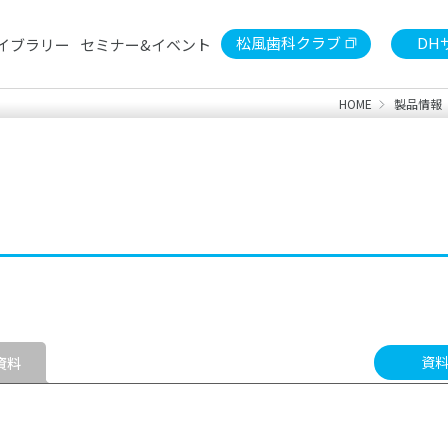
松風歯科クラブ
DH
イブラリー
セミナー&イベント
HOME
製品情報
セミナー
デンタルショー
陶材
東京松風歯科クラブ月例会
印象
検索
診療用）
歯冠用硬質レジン
常温重
石こう・埋没材
金属
ライブラリー
診療用器具・機械
技工
患者さま向けセルフケア製品
書籍
資
資料
S