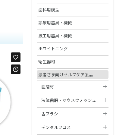
分離材・剥離液等
セラマージュシリーズ関連材料
Ⅱ
松風マイティワックス
義歯床用レジン関連製品
ペーパーパッド
松風ワックスパターン
埋没材
ジェットカーバイドバー FG
松風歯冠色ワックス
コバリオンEX
松風ハイ-ボンド グラスアイオノ
ラミナ ベストⅡ
松風カーボランダムポイント
筆・ブラシ類
ファイル(電動式)
松風イエローワックス
陶材焼付用合金
歯科用模型
松風バニッシュ
石こう、埋没材関連製品
アルミナ質研削材
ワックス関連製品
ソリデックスシリーズ関連材料
マー-Ｆ（充填用）
松風ティッシュコンディショナー
HP・CA・FG
ブラシ類
ジェットカーバイドバーFG“ショ
松風デントニッケル
Ⅱ ソフト
CDインベストメント
Mtwoファイル
松風ビーディングワックス
コバルタンMB
アクアセップ
松風フィッティングライナー バ
ADEMシステム
松風ホワイトポイント
ファイル(手用)
診療用器具・機械
ナイスフィット
関連製品
ートシャンク”
ゴム製研磨材
松風カーボランダムポイント ハ
イオ
ディッシュ類
チタン100
松風ティッシュコンディショナー
ード HP
ROTATE NiTiファイル(エンジン
松風ピンワックス
ユニメタル EZ
スパチュラ・充填器具等
ファントム標準セットA
松風ピンクポイント
松風Kファイル
その他関連製品
メロットメタル
PMTC/歯面清掃器/超音波スケー
実習模型
技工用器具・機械
グロスマスターZR
松風技工用カーバイドバーシリ
リーマー
プライマー
研磨ペースト・コンパウンド
用)
スーパーメルト
ラー
ーズ
ヘラニウムレーザー
松風カーボランダムポイント フ
松風ダイカラーワックス
金・パラジウム合金
マネキンセットA
松風ブラウンポイント
松風Hファイル
ソルダー
実習模型STD28F-
松風ジルコニア研磨キット
松風Kリーマー
咬合器
ホワイトニング
松風デンチャーライナー
補綴物模型
ァイン
プレサージュ
ペーストキャリア
モデルコート
研磨バフ・ブラシ・カップ
メルサージュ エピック S
UPLA/STD32F-UPLA
双眼ルーペ
金合金
金・パラジウム・銀合金
松風セラモメタルポイント
ニューエンドKファイル
その他関連製品
セラマスター コース
ニューエンドKリーマー
プロアーチシリーズ
有歯顎補綴物模型
ホワイトニング材
松風カーボランダムホイール
PRG プロケアジェル α
松風ペーストキャリア(CA用)
各種トレー成型器
衛生器材
インプラント用トレーニング模
松風フェルトホイール
保存・消毒用製品
メルサージュ エピック 2in1 NEO
実習模型STD28F-
バースタンド
オラスコープティックルーペ
デジタルカメラ・口腔内撮影用
型
松風カッティングホイール
ニューエンドHファイル
HDLA/STD32F-HDLA
セラマスター
ハンディ咬合器
TTL2.5
無歯顎補綴物模型（インプラン
松風ハイライト ホーム
松風ヒートレスホイール
松風ラッピングペースト
モデルキャプチャー トライ
器具
器具用洗浄・消毒剤
ホワイトニング用測色器
患者さま向けセルフケア製品
松風スーパースナップ リボーン
エンドボックスⅡ
陶材焼成・ジルコニア焼結炉
メルサージュ プロ ソリッド
FG用スタンド
ト模型）
その他研磨材・ストリップス・
トレーニング模型 基本実習模型
松風カッティングディスク Gメッ
オペトレーナー
デンチャー模型
松風ビッグシリコンポイント
オラスコープティックルーペ
ドレッサー
松風チップレスホイール
PRGコンポグロス キット
各種トレー用シート
アイスペシャルC-Ⅴ
サイデザイム®
下顎
シェードアップナビⅡ
松風スーパースナップ バフディ
Mtwoシステムボックス
エステマット スリム Ⅱ
シュ
歯磨材
診査診断用器具・機械
ディスポーザブルマスク
ホワイトニング関連製品
バーステーションⅡ
鋳造器
TTL3.0
スク
デンチャー模型 下顎 ノンクラス
シリコンワングロス
歯周病模型
ダイヤモンドドレッサー
ダイレクトダイヤペースト キッ
松風 口腔内撮影用キット 5枚法
ディスオーパ® 消毒液0.55%
トレーニング模型 サイナスリフ
シェードアップ ナビ ホワイトニ
オストロマットシリーズ
プロフィーラ薬用ハミガキ
松風カッティングディスク
口腔機能モニター Oramo2
デンタルマスク AF98
プデンチャー
アルミバーブロック
アルゴンキャスターi
液体歯磨・マウスウォッシュ
スパークSLT TruColor
治療用器具・機械
清掃・除菌
ト
技工用重合器
用
ト実習模型
ングチャート
松風ピボットブラシ
プレサージュポイント
解剖学模型 複製根歯牙着脱模型
ダイヤモンドストリップス
陶材焼成用トレー/作業用具等
メルサージュ セルフケアシリー
りっぷるとれーなー
3Dサージカルマスク
デンチャー模型 上顎 ノンクラス
ステンレスバークリップ
ハリスオートマチックトーチ
ハピカエース（販売名 ： 薬用ハ
ペンブライト
バイオサニタイザーⅡ
ヒートボックス
デュラポリッシュ ダイヤ
舌ブラシ
松風 口角鈎
その他
トレーニング模型 ドリリング実
松風ピボットブラシ SC
切削・研磨
ズ
プデンチャー
ピカAJ）
コンポマスター
拡大歯ブラシ（2倍大）
松風ポリストリップス
習模型
りっぷるくん
ソフループ® エクストラ・プロテ
鋳造用リング・真空ポンプ等
バイオサニタイザーワイプ
ソリディライトLED/サブライトV
舌ケアプレミアム
デュラポリッシュ
MiCDインスツルメント キット
松風 口腔内撮影用ミラー
L-クリーナー(SLC-Ⅱ)
メルサージュ プロフェッショナ
デンタルフロス
クション・プラス・マスク(シー
デンチャー模型 部分金属床義歯
その他器具・機械
リステリンシリーズ
松風ラバーカップ
歯周病と歯の疾患
セラマージュ研磨キット
ルケアシリーズ
シェードアップナビⅡ
ルド付/ゴムタイプ)