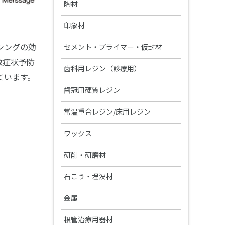
硬質レジン歯
CAD/CAM材料
陶材
製品カタログ・取扱説明書の検索
TRIOSシリーズ
エンデュラ（前歯/臼歯）
ジルコニアZRシリーズ
オールセラミックス陶材
レジン歯
印象材
3Dプリンターシステム
松風S-WAVEスキャナーシリーズ
ベラシア SA （前歯/臼歯）
ハイブリッドレジンHCシリーズ
ヴィンテージ ZR
松風リアルクラウン前歯
カーラプリント シリーズ
印象材（診療用）
シングの効
金属焼付用陶材
セメント・プライマー・仮封材
陶歯
DWXシリーズ/MD-500S
NC ベラシア（前歯/臼歯）
敏症状予防
その他レジン
ヴィンテージ LD
レジン前歯
UltraCraft A2D HD
グランブルー EX
ヴィンテージ MP
ベラシア SA ポーセレン（前歯/
接着性レジンセメント
印象材（技工用）
歯科用レジン（診療用）
関連製品
熱可塑性レジン歯
ています。
臼歯）
オストロマットシリーズ
バイオリンガ
松風ディスクワックス
ヴィンテージ LD プレス
松風レジン臼歯
IMD-S
ファインチェッカー
ヴィンテージ ハロー
ビューティリンクSA
デュプリゲル
ヴィンテージ アートシリーズ
レジン（診療用）
ベラシア SA フルアーチ
前処理材(プライマー)
歯冠用硬質レジン
関連製品
テンポラリークラウン用シェル
集塵機
エンデュラ ゼロ臼歯
ヴィンテージ PRIME プレス
松風バイオエースレジン歯 20°臼
ディーマ プリントシリーズイン
デントシリコーン アクア
レジセムEX
松風ラボシリコーン
希釈液・分離液・その他
ビューティシーラント
各種前処理材
CDスペーサー
歯冠用硬質レジン
ボンディング材
常温重合レジン/床用レジン
松風シェルクラウン SA
歯
合着用セメント
ク
ジルデフィットシリーズ
ビューティセム べニア
デュプリコーン
ヴィンテージシリーズシェード
PRGスーパーフィックス
CDフラスコ
セラマージュ デュオ
PRリペアキット
ハイ-ボンド レジグラス
常温重合レジン
S-WAVEプリントシリーズインク
関連製品
ワックス
エッチング/歯面コンディショナ
裏層用セメント
ガイド
(IMD-S対応)
ー
充填用コンポジットレジン
CDマルチコート
セラマージュ デュオ オペーク
フルオロボンド シェイクワン
ハイ-ボンド グラスアイオノマー
プロビナイスシリーズ
ライトフィルセップ
インレーワックス
松風ベースセメント （ピンク）
義歯床用レジン
研削・研磨材
筆等作業用具
仮着・仮封材
CX
S-WAVEプリントシリーズインク
松風エッチャント
関連製品
支台築造用レジン
松風咬合紙
セラマージュ アップ
セラレジンボンド
常温重合レジン関連製品
(UltraCraft A2D HD対応)
リテンションビーズ 150/ビーズ
松風カラーワックス
松風ベースセメント ホワイト
フィットレジン
ダイヤモンド研削材
鋳造床維持装置用ワックス
石こう・埋没材
仮着・仮封材
印象トレー用レジン
ハイ-ボンド カルボセメント
充填用セメント
ペン
松風エナメルコンディショナー
MiCDインスツルメント キット
歯面コーティング材
SUシリーズ
ソリデックス ハーデュラ
フルオロボンドⅡ
関連製品
松風ブルーインレーワックス
松風ベースセメント デンティン
松風アーバン
ダイヤモンド研削材FG
松風ステップルシートワックス
松風トレーレジンⅡ
石こう、埋没材
カーバイドバー
金属
試適・実習用ワックス
グラスアイオノマー FX-LC
ハイ-ボンド カルボプラス
粘膜調整材・機能印象材
レジングレーズ
色
関連製品
エースクラップインスツルメン
寒天印象材用シリンジ
ソリデックス
ビューティボンド Xtreme
松風レッドインレーワックス
松風ポアーレジン
ダイヤモンド研削材HP・CA
ト
松風ラインワックス
松風トレーレジン
石こう
ジェットカーバイドバーHP
カラートーニングワックス
鋳造用合金
グラスアイオノマー FX ウルトラ
松風ティッシュコンディショナー
スーパーセメント
耐火模型材
根管治療用器材
ライトアート
カーボランダム研削材
その他ワックス
松風ココアバター