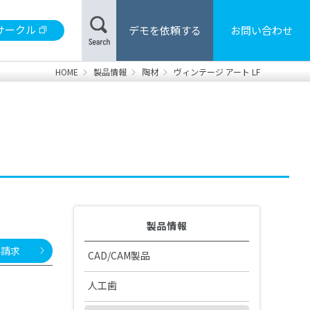
サークル
デモを依頼する
お問い合わせ
HOME
製品情報
陶材
ヴィンテージ アート LF
材
合レジン/床用レジン
製品カタログ・取扱説明書の検索
用器具・機械
・患者さま向けハンドブック
製品情報
料請求
CAD/CAM製品
CAD/CAM機器
人工歯
DS 安全データシート
販売・修理中止製品
GO2Dental