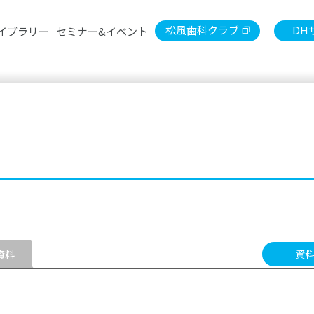
松風歯科クラブ
DH
イブラリー
セミナー&イベント
セミナー
デンタルショー
陶材
東京松風歯科クラブ月例会
印象
検索
診療用）
歯冠用硬質レジン
常温重
石こう・埋没材
金属
ライブラリー
診療用器具・機械
技工
患者さま向けセルフケア製品
書籍
資
資料
S