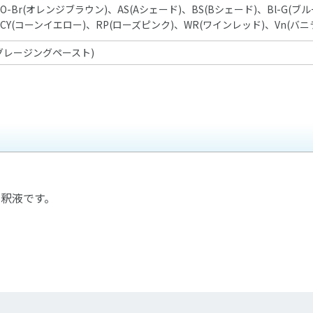
O-Br(
オレンジブラウン
)
、
AS(A
シェード
)
、
BS(B
シェード
)
、
Bl-G(
ブル
CY(
コーンイエロー
)
、
RP(
ローズピンク
)
、
WR(
ワインレッド
)
、
Vn(
バニ
(グレージングペースト)
希釈液です。