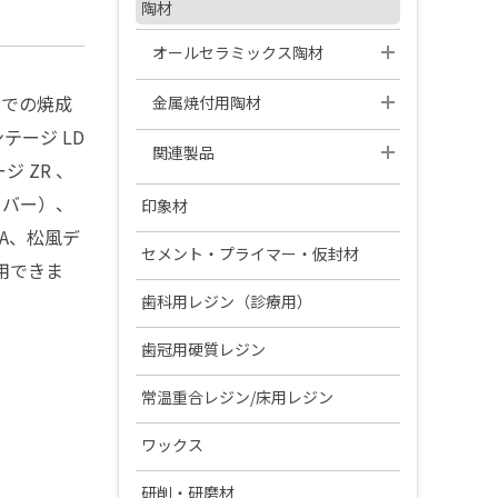
硬質レジン歯
CAD/CAM材料
陶材
製品カタログ・取扱説明書の検索
TRIOSシリーズ
エンデュラ（前歯/臼歯）
ジルコニアZRシリーズ
オールセラミックス陶材
レジン歯
3Dプリンターシステム
松風S-WAVEスキャナーシリーズ
ベラシア SA （前歯/臼歯）
ハイブリッドレジンHCシリーズ
ヴィンテージ ZR
松風リアルクラウン前歯
カーラプリント シリーズ
）での焼成
金属焼付用陶材
陶歯
DWXシリーズ/MD-500S
NC ベラシア（前歯/臼歯）
テージ LD
その他レジン
ヴィンテージ LD
レジン前歯
UltraCraft A2D HD
ヴィンテージ MP
ベラシア SA ポーセレン（前歯/
関連製品
熱可塑性レジン歯
 ZR 、
臼歯）
オストロマットシリーズ
バイオリンガ
松風ディスクワックス
ヴィンテージ LD プレス
松風レジン臼歯
IMD-S
ヴィンテージ ハロー
ヴィンテージ アートシリーズ
ベラシア SA フルアーチ
ーバー）、
テンポラリークラウン用シェル
印象材
集塵機
エンデュラ ゼロ臼歯
ヴィンテージ PRIME プレス
松風バイオエースレジン歯 20°臼
ディーマ プリントシリーズイン
FA、松風デ
希釈液・分離液・その他
松風シェルクラウン SA
歯
ク
印象材（診療用）
セメント・プライマー・仮封材
用できま
ヴィンテージシリーズシェード
グランブルー EX
S-WAVEプリントシリーズインク
接着性レジンセメント
印象材（技工用）
歯科用レジン（診療用）
ガイド
(IMD-S対応)
ファインチェッカー
ビューティリンクSA
デュプリゲル
筆等作業用具
レジン（診療用）
前処理材(プライマー)
歯冠用硬質レジン
関連製品
S-WAVEプリントシリーズインク
(UltraCraft A2D HD対応)
デントシリコーン アクア
レジセムEX
松風ラボシリコーン
ビューティシーラント
各種前処理材
CDスペーサー
歯冠用硬質レジン
ボンディング材
常温重合レジン/床用レジン
合着用セメント
関連製品
ジルデフィットシリーズ
ビューティセム べニア
デュプリコーン
PRGスーパーフィックス
CDフラスコ
セラマージュ デュオ
PRリペアキット
ハイ-ボンド レジグラス
常温重合レジン
関連製品
ワックス
エッチング/歯面コンディショナ
裏層用セメント
ー
充填用コンポジットレジン
CDマルチコート
セラマージュ デュオ オペーク
フルオロボンド シェイクワン
ハイ-ボンド グラスアイオノマー
プロビナイスシリーズ
ライトフィルセップ
インレーワックス
松風ベースセメント （ピンク）
義歯床用レジン
研削・研磨材