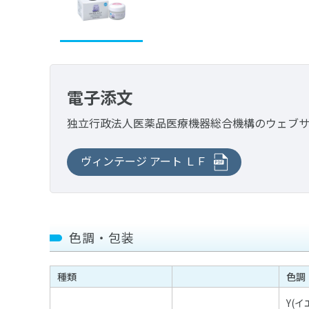
電子添文
独立行政法人医薬品医療機器総合機構の
ウェブ
ヴィンテージ アート ＬＦ
色調・包装
種類
色調
Y(
イ