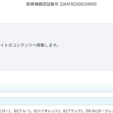
医療機器認証番号 226AFBZX00104000
サイトのコンテンツへ移動します。
エロー
)
、
Bl(
ブルー
)
、
V(
バイオレット
)
、
B(
ブラック
)
、
DR-Br(
ダークレ