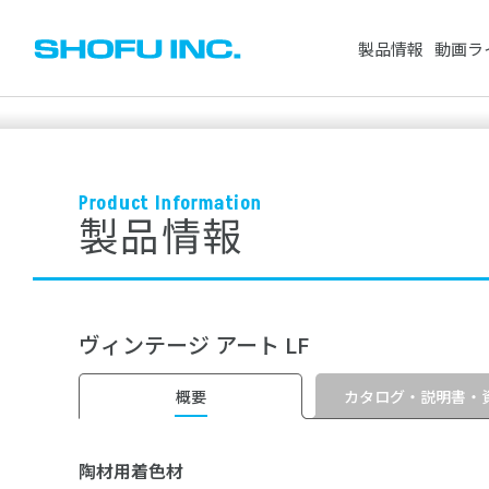
製品情報
動画ラ
CAD/CAM製品
人工歯
Product Information
セメント・プライマー・仮封材
製品情報
歯科用レジン（
※スペースで区切って複数検索が可能です。
ワックス
研削・研磨材
検索対象：
すべて
製品情報
動画
根管治療用器材
歯科用模型
ヴィンテージ アート LF
ホワイトニング
衛生器材
よく検索されているワード
その他製品
矯正製品
カタログ・説明書・
概要
陶材用着色材