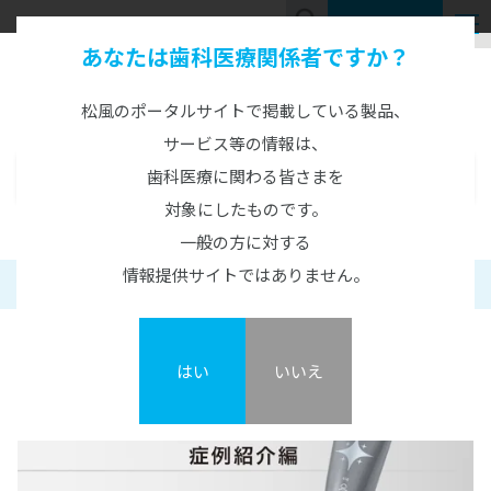
お問い合わせ
あなたは歯科医療関係者ですか？
Video Library
動画ライブラリー
松風のポータルサイトで掲載している製品、
サービス等の情報は、
歯科医療に関わる皆さまを
動画ライブラリー
MENU
対象にしたものです。
全てのムービー
一般の方に対する
おすすめ
情報提供サイトではありません。
【メルサージュ プロ APプラス】症例紹介
製品紹介
使用方法・メンテナンス
はい
いいえ
デモ・実験