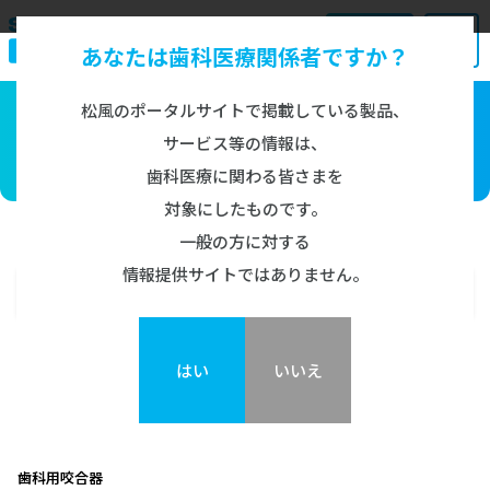
あなたは歯科医療関係者ですか？
お問い合わせ
Search
松風のポータルサイトで掲載している製品、
Product Information
サービス等の情報は、
製品情報
製品情報
歯科医療に関わる皆さまを
対象にしたものです。
ブラケット
トップ
咬合器
CPI-III システム
FAQ
一般の方に対する
情報提供サイトではありません。
チューブ/バンド
製品情報
MENU
インフォメーション
ブラケット
CPI-III システム
ワイヤー
はい
いいえ
審美ブラケット
チューブ/バンド
概要
ニュース・お知らせ
プレシ クリスタル
チューブ
メタルブラケット
ワイヤー
消耗品
SHOFU SL ブラケット​ ジニアス システム
フォレスタデント チューリップ バッカルチューブ
ミニスプリント Ⅱ メタルブラケット
歯科用咬合器
ニッケルチタン ワイヤー
バンド
消耗品
アタッチメント