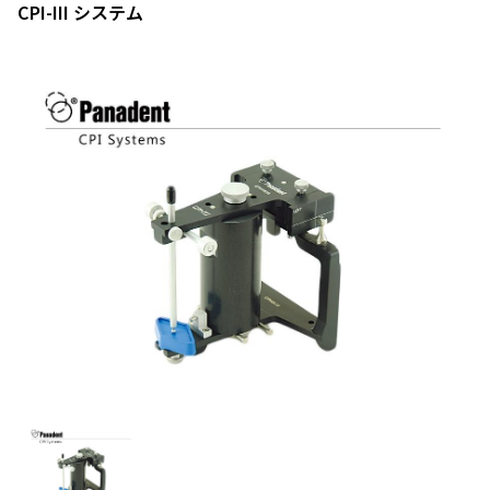
CPI-III システム
セミナー・イベント
ミニスクリュー
ORIGAMI SL
フォレスタデント バッカルチューブ
ミニツイン ブラケット
オーソラインアーチワイヤー Ti-Ni ウルトラサーモ
バンド
レベリング クリアアタッチメント
エラスティック製品
ステンレススチール ワイヤー
ミニスクリュー
アタッチメント
フォレスタデント グラム ブラケット
フォレスタデント バンドプリウエルド
デイモン3
オーソラインアーチワイヤーⅡ Ti-Ni SE200
エラスティックチェーンTS
オーソラインアーチワイヤーⅡ ホワイト
リンガルアタッチメント
アンカースクリュー
コイルスプリング
ボンディング材
チタンモリブデン合金 ワイヤー
ボンディング材
インスパイアice
マイクロチューブ
デイモン3 MX
オーソラインアーチワイヤー Ti-Ni （Sアーチ）
オーソラインアーチワイヤーⅡ ステンレススチール
リンガル シース
アブソアンカーⅢ
イーブンフォース NT クローズドコイルスプリング
オーソラインアーチワイヤー ベータⅢ
ブラケット接着関連
アンカースクリューインスツルメント
歯科矯正用プライヤー
結さつ線
ワイヤーその他
インスパイア ディボンディング キット
デイモン3/MX オープニング インスツルメント
オーソラインアーチワイヤーⅡ リンガルタイプ
歯科矯正用プライヤー
オーソラインアーチワイヤーⅡ ステンレススチール キ
オープンコイルスプリング
ビューティオーソ ボンドⅡ トライアルセット
アブソアンカー ドライバー
リガチャーワイヤー プリフォーム
矯正用プライヤー各種
アーチワイヤーテンプレート
アタッチメントレジン
咬合器
コイルスプリング
ヘッドギア
ーホールループワイヤー
シンメトリー クリア
オーソラインアーチワイヤーⅡ Ti-Ni SE200 トルクドタ
クローズドコイルスプリング
ペースト
アブソアンカー パイロットドリル
リガチャーワイヤー ツイスト
矯正用プライヤー各種
ビューティオーソアタッチメント
イプ
デントス NT コイルスプリング
パナデント製品
ハイプルヘッドキャップ
オーソラインアーチワイヤー マルチストランド
バンド接着関連
デイモン クリア2
咬合器
ペースト ビスコス
アブソアンカー インスツルメント
コバヤシフック プリフォーム
オーソラインアーチワイヤー Ti-Ni （RCS）
PCH 咬合器
サービカルネックパッド
ビューティバンドセメント
ステンレス スティール ワイヤー ラウンド
デイモン クリア
フロアブルペースト／フロアブルペースト ブルー
デントス ハンドコントラアングルドライバー
コバヤシフック ツイスト
アライン XF アーチワイヤー ラウンド
PSH 咬合器
インダイレクト ボンディングシステム
セーフティーリリースモジュール
ステンレス スティール ワイヤー レクタンギュラー
セルフエッチング プライマー
アライン XF アーチワイヤー レクタンギュラー
パナマウントフェイスボウ
ハイプルヘッドキャップ キット
キーホール ループ ワイヤー レクタンギュラー
一般歯科製品
プラスティックブラケットプライマー
フォレスタデント ニッケルチタン ワイヤー
CPI-III システム
サービカルネックパッド キット
ポステッド ワイヤー レクタンギュラー
オーソティースクリーナー
API システム
リバースプルマスク
フォレスタデント SS アーチワイヤー
器具・機械
オパールボンドフロー
アキシパスIIIレコーダー