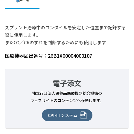
オパールエッチ
アキシスマウンティングシステム
その他
オパールシール
マウンティングスタンド
スプリント治療中のコンダイルを安定した位置まで記録する
ウルトラエッチJ
総合カタログPDF
咬合器 ケース
際に使用します。
またCO／CRのずれを判断するためにも使用します
パナデント部品関連
販売・修理中止製品
医療機器届出番号：26B1X00004000107
コイスシステム
コイスデントフェイシャルアナライザーシステム
製品カタログ・取扱説明書
各種マウンティングプレート
電子添文
インダイレクト ボンディングシステム
独立行政法人医薬品医療機器総合機構の
ウェブサイトのコンテンツへ移動します。
エミルマ関連製品
一般歯科製品
CPI-III システム
インダイレクトボンディングシステム
矯正用技工レジン材料
器具・機械
エミルマII
オーソパレット
光照射器
研削材
その他