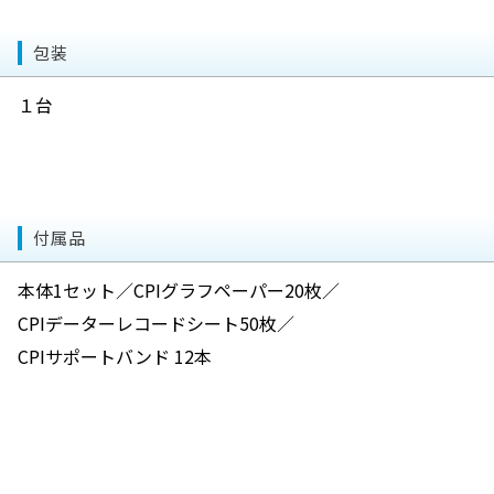
VALOオーソ コードレス
ジェットカーバイドバー（CA用）
粘膜保護材
包装
販売・修理中止製品
GISHY GOO（ギシ グー）
模型
１台
松風オーソモデル
歯磨剤
こどもハミガキ上手PRO
器械類
マイウェルダー 「KTH-MWDX」
書籍
付属品
入門 ストレートワイヤーエッジワイズ法
リーフレット
本体1セット／CPIグラフペーパー20枚／
埋伏歯の保存治療ストラテジー
CPIデーターレコードシート50枚／
矯正治療いつからはじめるの？
CPIサポートバンド 12本
Bennett・McLaughlin 矯正治療メカニクスの基本
ストレートワイヤーエッジワイズシステム -McLaughlin
システムのエッセンスと症例-
ストマトロジーとしての矯正歯科治療 実践プリアジャ
ストエッジワイズ法