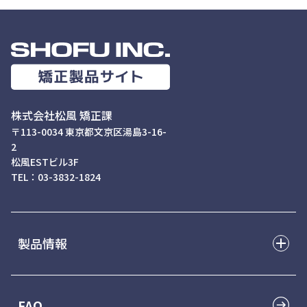
矯正用アンカースクリューを用いた矯正歯科治療
実践インプラント固定による矯正歯科治療
臨床医のためのインプラント矯正入門
歯科矯正治療と顎顔面矯正治療
株式会社松風 矯正課
頭蓋顎顔面領域における骨延長術
〒113-0034 東京都文京区湯島3-16-
2
プリアジャストエッジワイズ法 装置とメカニクス
松風ESTビル3F
TEL：03-3832-1824
製品情報
ブラケット
FAQ