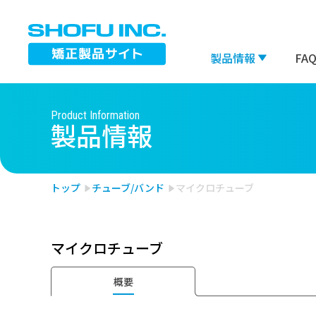
製品情報
FA
Product Information
製品情報
ブラケット
チュ
※スペースで区切って複数検索が可能です。
トップ
チューブ/バンド
マイクロチューブ
検索対象：
すべて
矯正製品
ミニスクリュー
ボン
インダイレクト ボンディン
マイクロチューブ
一般
グシステム
概要