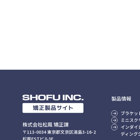
製品情報
ブラケッ
ミニスク
株式会社松風 矯正課
インダイ
〒113-0034 東京都文京区湯島3-16-2
ディング
松風ESTビル3F