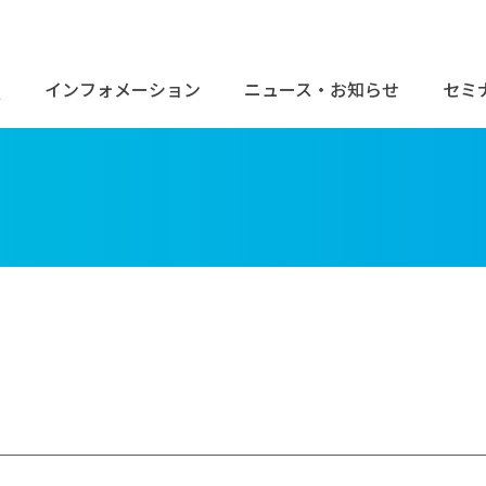
Q
インフォメーション
ニュース・お知らせ
セミ
ーブ/バンド
ワイヤー
検索
ディング材
歯科矯正用プライヤー
歯科製品
器具・機械