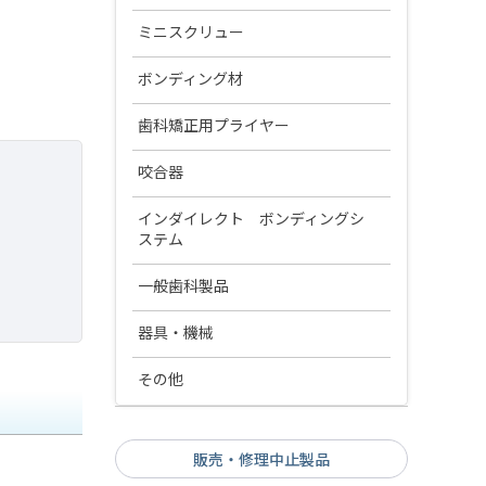
オーソラインアーチワイヤー Ti-
エラスティック製品
ステンレススチール ワイヤー
ミニスクリュー
Ni ウルトラサーモ
エラスティックチェーンTS
オーソラインアーチワイヤーⅡ
アンカースクリュー
コイルスプリング
ボンディング材
チタンモリブデン合金 ワイヤー
オーソラインアーチワイヤーⅡ
ホワイト
Ti-Ni SE200
アブソアンカーⅢ
イーブンフォース NT クローズド
オーソラインアーチワイヤー ベ
ブラケット接着関連
アンカースクリューインスツルメン
歯科矯正用プライヤー
結さつ線
ワイヤーその他
オーソラインアーチワイヤーⅡ
コイルスプリング
ータⅢ
ト
オーソラインアーチワイヤー Ti-
ステンレススチール
ビューティオーソ ボンドⅡ トラ
リガチャーワイヤー プリフォー
矯正用プライヤー各種
Ni （Sアーチ）
アーチワイヤーテンプレート
アタッチメントレジン
咬合器
ヘッドギア
オープンコイルスプリング
イアルセット
アブソアンカー ドライバー
ム
コイルスプリング
オーソラインアーチワイヤーⅡ
矯正用プライヤー各種
オーソラインアーチワイヤーⅡ
ビューティオーソアタッチメン
パナデント製品
ハイプルヘッドキャップ
インダイレクト ボンディングシ
ステンレススチール キーホール
バンド接着関連
クローズドコイルスプリング
ペースト
アブソアンカー パイロットドリ
リガチャーワイヤー ツイスト
リンガルタイプ
ト
デントス NT コイルスプリング
ステム
ループワイヤー
ル
PCH 咬合器
サービカルネックパッド
ビューティバンドセメント
ペースト ビスコス
コバヤシフック プリフォーム
オーソラインアーチワイヤーⅡ
オーソラインアーチワイヤー マ
エミルマ関連製品
一般歯科製品
アブソアンカー インスツルメン
Ti-Ni SE200 トルクドタイプ
PSH 咬合器
セーフティーリリースモジュール
ルチストランド
フロアブルペースト／フロアブ
ト
コバヤシフック ツイスト
インダイレクトボンディングシ
矯正用技工レジン材料
ルペースト ブルー
器具・機械
オーソラインアーチワイヤー Ti-
パナマウントフェイスボウ
ハイプルヘッドキャップ キット
ステンレス スティール ワイヤー
ステム
デントス ハンドコントラアング
Ni （RCS）
ラウンド
オーソパレット
セルフエッチング プライマー
ルドライバー
光照射器
研削材
その他
CPI-III システム
サービカルネックパッド キット
エミルマII
アライン XF アーチワイヤー ラウ
ステンレス スティール ワイヤー
プラスティックブラケットプラ
VALOオーソ コードレス
ジェットカーバイドバー（CA
ンド
粘膜保護材
API システム
レクタンギュラー
リバースプルマスク
イマー
用）
販売・修理中止製品
アライン XF アーチワイヤー レク
GISHY GOO（ギシ グー）
アキシパスIIIレコーダー
キーホール ループ ワイヤー レク
模型
オーソティースクリーナー
タンギュラー