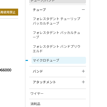
チューブ/バンド
プレシ クリスタル
チューブ
メタルブラケット
再使用禁止
SHOFU SL ブラケット​ ジニアス
フォレスタデント チューリップ
ミニスプリント Ⅱ メタルブラケ
アタッチメント
システム
バッカルチューブ
ット
レベリング クリアアタッチメ
ORIGAMI SL
フォレスタデント バッカルチュ
ミニツイン ブラケット
ント
ーブ
フォレスタデント グラム ブラケ
デイモン3
ット
フォレスタデント バンドプリウ
エルド
デイモン3 MX
インスパイアice
マイクロチューブ
デイモン3/MX オープニング イン
インスパイア ディボンディング
スツルメント
キット
6000
バンド
シンメトリー クリア
バンド
アタッチメント
デイモン クリア2
リンガルアタッチメント
ワイヤー
デイモン クリア
リンガル シース
ニッケルチタン ワイヤー
消耗品