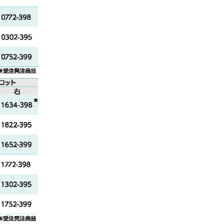
矯正用アンカースクリューを用い
た矯正歯科治療
実践インプラント固定による矯
正歯科治療
臨床医のためのインプラント矯
正入門
歯科矯正治療と顎顔面矯正治療
頭蓋顎顔面領域における骨延長
術
プリアジャストエッジワイズ法
装置とメカニクス