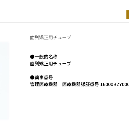
修理中止製品
製品カタログ・取扱説明書
歯列矯正用チューブ
●一般的名称
歯列矯正用チューブ
●薬事番号
管理医療機器 医療機器認証番号 16000BZY0006