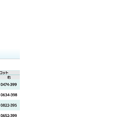
タンギュラー
アキシスマウンティングシステ
松風オーソモデル
歯磨剤
オパールボンドフロー
フォレスタデント ニッケルチタ
ム
ポステッド ワイヤー レクタンギ
ン ワイヤー
ュラー
こどもハミガキ上手PRO
オパールエッチ
器械類
マウンティングスタンド
フォレスタデント SS アーチワイ
オパールシール
マイウェルダー 「KTH-MWDX」
咬合器 ケース
ヤー
書籍
ウルトラエッチJ
パナデント部品関連
入門 ストレートワイヤーエッジ
リーフレット
ワイズ法
コイスシステム
矯正治療いつからはじめるの？
埋伏歯の保存治療ストラテジー
コイスデントフェイシャルアナ
ライザーシステム
Bennett・McLaughlin 矯正治療
メカニクスの基本
各種マウンティングプレート
ストレートワイヤーエッジワイ
ズシステム -McLaughlinシステ
ムのエッセンスと症例-
ストマトロジーとしての矯正歯
科治療 実践プリアジャストエッ
ジワイズ法