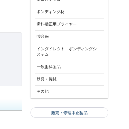
リガチャーワイヤー ツイスト
アライン XF アーチワイヤー ラウ
サービカルネックパッド
ステンレス スティール ワイヤー
アンカースクリュー
コバヤシフック プリフォーム
ボンディング材
ンド
レクタンギュラー
セーフティーリリースモジュール
アブソアンカーⅢ
コバヤシフック ツイスト
アライン XF アーチワイヤー レク
ブラケット接着関連
アンカースクリューインスツルメン
歯科矯正用プライヤー
キーホール ループ ワイヤー レク
タンギュラー
ト
タンギュラー
ハイプルヘッドキャップ キット
ビューティオーソ ボンドⅡ トラ
矯正用プライヤー各種
アタッチメントレジン
咬合器
フォレスタデント ニッケルチタ
イアルセット
アブソアンカー ドライバー
ポステッド ワイヤー レクタンギ
サービカルネックパッド キット
コイルスプリング
ン ワイヤー
矯正用プライヤー各種
ュラー
ビューティオーソアタッチメン
パナデント製品
インダイレクト ボンディングシ
バンド接着関連
ペースト
アブソアンカー パイロットドリ
リバースプルマスク
ト
デントス NT コイルスプリング
ステム
ル
フォレスタデント SS アーチワイ
PCH 咬合器
ビューティバンドセメント
ペースト ビスコス
ヤー
エミルマ関連製品
一般歯科製品
アブソアンカー インスツルメン
PSH 咬合器
フロアブルペースト／フロアブ
ト
インダイレクトボンディングシ
矯正用技工レジン材料
ルペースト ブルー
器具・機械
パナマウントフェイスボウ
ステム
デントス ハンドコントラアング
オーソパレット
セルフエッチング プライマー
ルドライバー
光照射器
研削材
その他
CPI-III システム
エミルマII
プラスティックブラケットプラ
VALOオーソ コードレス
ジェットカーバイドバー（CA
粘膜保護材
API システム
イマー
用）
販売・修理中止製品
GISHY GOO（ギシ グー）
アキシパスIIIレコーダー
模型
オーソティースクリーナー
アキシスマウンティングシステ
松風オーソモデル
歯磨剤