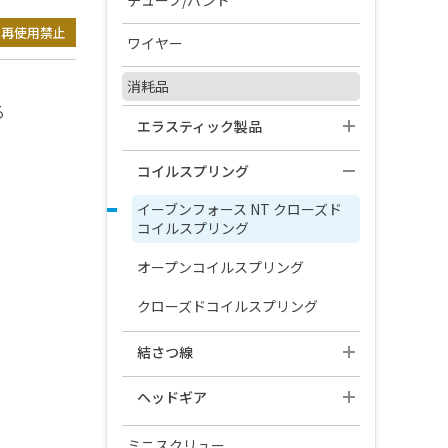
チューブ/バンド
再使用禁止
プレシ クリスタル
チューブ
メタルブラケット
ワイヤー
SHOFU SL ブラケット​ ジニアス
フォレスタデント チューリップ
ミニスプリント Ⅱ メタルブラケ
ニッケルチタン ワイヤー
バンド
消耗品
アタッチメント
システム
バッカルチューブ
ット
る
オーソラインアーチワイヤー Ti-
バンド
レベリング クリアアタッチメ
エラスティック製品
ステンレススチール ワイヤー
アタッチメント
ORIGAMI SL
フォレスタデント バッカルチュ
ミニツイン ブラケット
Ni ウルトラサーモ
ント
ーブ
エラスティックチェーンTS
オーソラインアーチワイヤーⅡ
リンガルアタッチメント
フォレスタデント グラム ブラケ
コイルスプリング
チタンモリブデン合金 ワイヤー
デイモン3
オーソラインアーチワイヤーⅡ
ホワイト
ット
フォレスタデント バンドプリウ
Ti-Ni SE200
リンガル シース
イーブンフォース NT クローズド
オーソラインアーチワイヤー ベ
エルド
デイモン3 MX
ワイヤーその他
オーソラインアーチワイヤーⅡ
コイルスプリング
インスパイアice
ータⅢ
オーソラインアーチワイヤー Ti-
ステンレススチール
マイクロチューブ
デイモン3/MX オープニング イン
Ni （Sアーチ）
アーチワイヤーテンプレート
オープンコイルスプリング
インスパイア ディボンディング
スツルメント
オーソラインアーチワイヤーⅡ
キット
オーソラインアーチワイヤーⅡ
ステンレススチール キーホール
クローズドコイルスプリング
リンガルタイプ
ループワイヤー
シンメトリー クリア
結さつ線
オーソラインアーチワイヤーⅡ
オーソラインアーチワイヤー マ
デイモン クリア2
Ti-Ni SE200 トルクドタイプ
ルチストランド
リガチャーワイヤー プリフォー
ヘッドギア
デイモン クリア
ム
オーソラインアーチワイヤー Ti-
ステンレス スティール ワイヤー
Ni （RCS）
ハイプルヘッドキャップ
ラウンド
ミニスクリュー