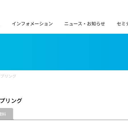
Q
インフォメーション
ニュース・お知らせ
セミ
ーブ/バンド
ワイヤー
検索
スプリング
ディング材
歯科矯正用プライヤー
スプリング
歯科製品
器具・機械
資料