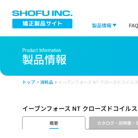
製品情報
FA
Product Information
製品情報
ブラケット
チュ
※スペースで区切って複数検索が可能です。
トップ
消耗品
イーブンフォース NT クローズドコイル
検索対象：
すべて
矯正製品
ミニスクリュー
ボン
インダイレクト ボンディン
イーブンフォース NT クローズドコイル
一般
グシステム
カタログ・説明書・
概要