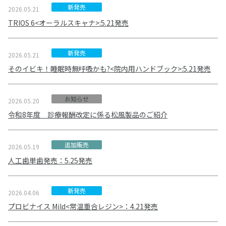
新発売
2026.05.21
TRIOS 6<オーラルスキャナ>:5.21発売
新発売
2026.05.21
そのイビキ！睡眠時無呼吸かも?<院内用ハンドブック>:5.21発売
お知らせ
2026.05.20
令和8年度 診療報酬改定に係る松風製品のご紹介
追加販売
2026.05.19
人工歯単歯発売：5.25発売
新発売
2026.04.06
プロビナイス Mild<常温重合レジン>：4.21発売