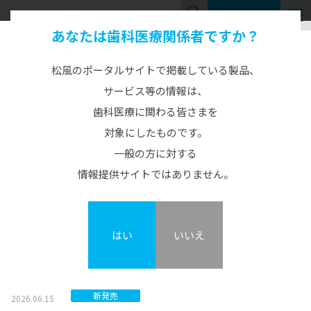
お問い合わせ
あなたは歯科医療関係者ですか？
NEWS & TOPICS
お知らせ
松風のポータルサイトで掲載している製品、
サービス等の情報は、
歯科医療に関わる皆さまを
全て
重要なお知らせ
お知らせ
対象にしたものです。
新発売
2026.06.15
一般の方に対する
S-WAVEプリント UltraCraft A2D HD<3Dプリンター>:6/22発売
情報提供サイトではありません。
新発売
2026.06.15
S-WAVEプリント UltraCraft AirCure<3Dプリンター用光重合器
はい
いいえ
>:6/22発売
新発売
2026.06.15