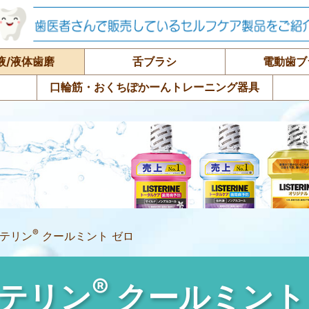
液/液体歯磨
舌ブラシ
電動歯ブ
口輪筋・おくちぽかーんトレーニング器具
®
テリン
クールミント ゼロ
®
テリン
クールミント