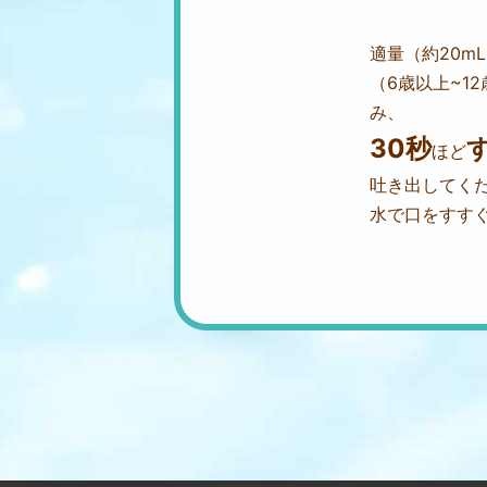
適量（約20m
（6歳以上~1
み、
30秒
ほど
吐き出してく
水で口をすす