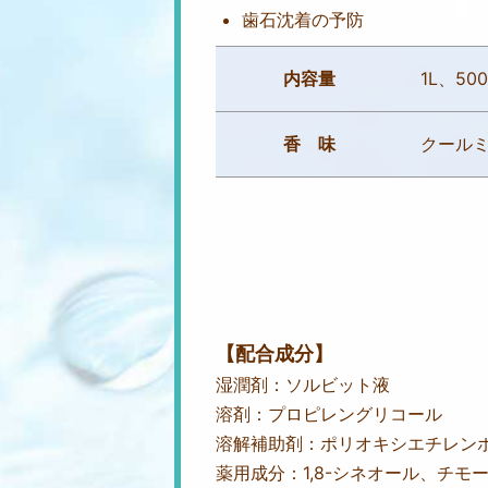
歯石沈着の予防
内容量
1L、50
香 味
クール
【配合成分】
湿潤剤：ソルビット液
溶剤：プロピレングリコール
溶解補助剤：ポリオキシエチレン
薬用成分：1,8-シネオール、チモ