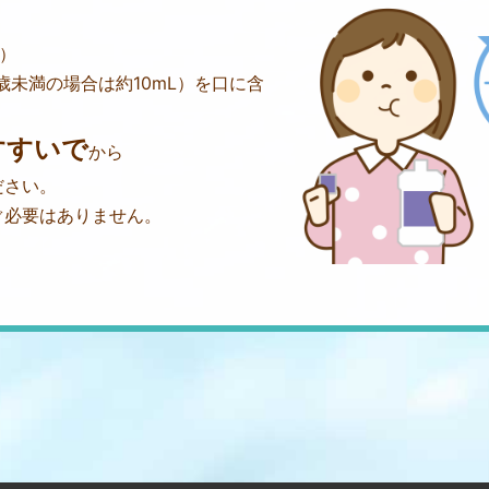
L）
2歳未満の場合は約10mL）を口に含
すすいで
から
ださい。
ぐ必要はありません。