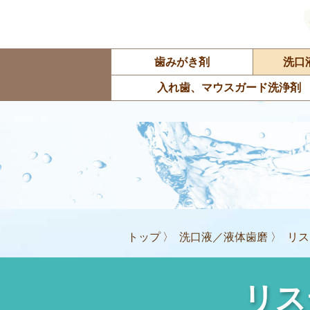
歯みがき剤
洗口
入れ歯、マウスガード洗浄剤
トップ
洗口液／液体歯磨
リス
リス